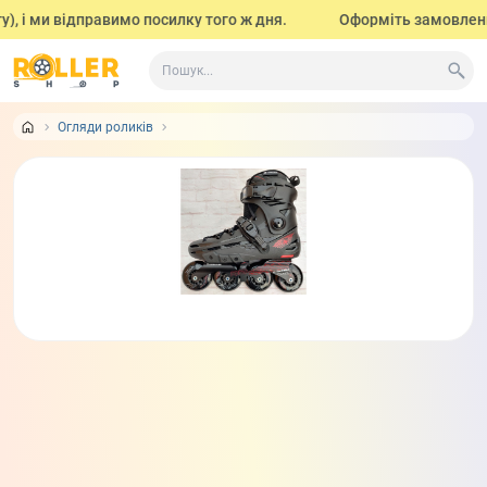
), і ми відправимо посилку того ж дня.
Оформіть замовлення 
Огляди роликів