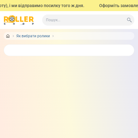
у), і ми відправимо посилку того ж дня.
Оформіть замовленн
Як вибрати ролики