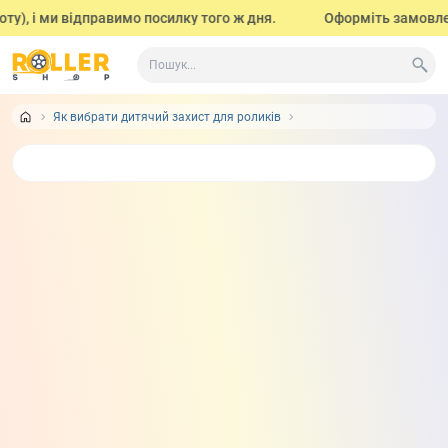
у), і ми відправимо посилку того ж дня.
Оформіть замовленн
Як вибрати дитячий захист для роликів