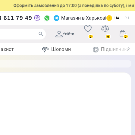
Оформіть замовлення до 17:00 (з понеділка по суботу), і ми в
3 611 79 49
Магазин в Харькові
UA
RU
Увійти
0
0
0
Захист
Шоломи
Підшипники