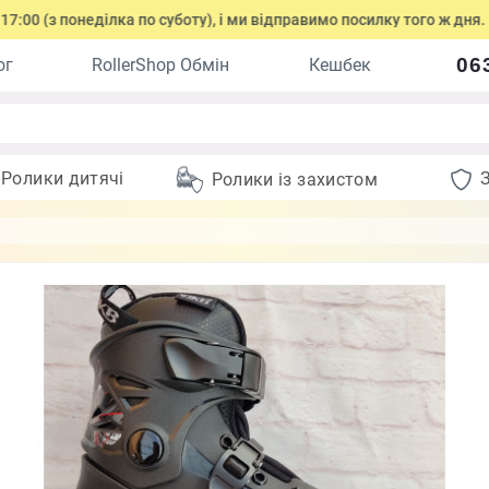
0 (з понеділка по суботу), і ми відправимо посилку того ж дня.
06
ог
RollerShop Обмін
Кешбек
Ролики дитячі
Ролики із захистом