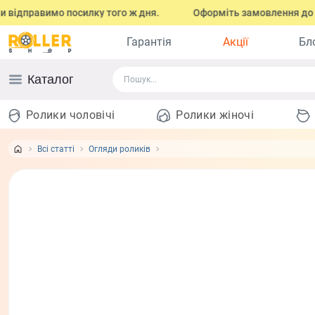
відправимо посилку того ж дня.
Оформіть замовлення до 17:0
Гарантія
Акції
Бл
Каталог
Ролики чоловічі
Ролики жіночі
Всі статті
Огляди роликів