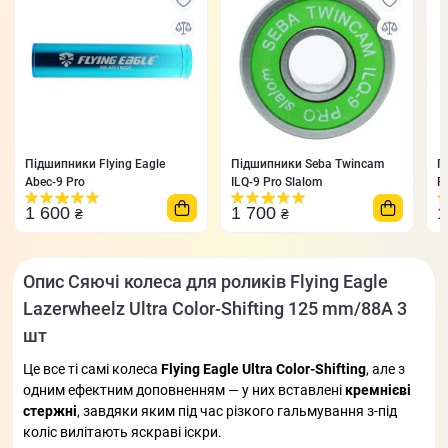
Підшипники Flying Eagle
Підшипники Seba Twincam
П
Abec-9 Pro
ILQ-9 Pro Slalom
F
1 600
1 700
1
₴
₴
Опис Сяючі колеса для роликів Flying Eagle
Lazerwheelz Ultra Color-Shifting 125 mm/88A 3
шт
Це все ті самі колеса
Flying Eagle Ultra Color-Shifting
, але з
одним ефектним доповненням — у них вставлені
кремнієві
стержні
, завдяки яким під час різкого гальмування з-під
коліс вилітають яскраві іскри.