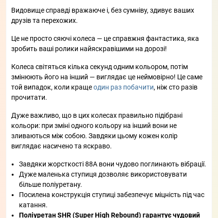
Видовище справді вражаюче і, без сумніву, здивує ваших
друзів та перехожих.
Це не просто сяючі колеса — це справжня фантастика, яка
зробить ваші ролики найяскравішими на дорозі!
Колеса світяться кілька секунд одним кольором, потім
змінюють його на інший — виглядає це неймовірно! Це саме
той випадок, коли краще
один раз побачити
, ніж сто разів
прочитати.
Дуже важливо, що в цих колесах правильно підібрані
кольори: при зміні одного кольору на інший вони не
зливаються між собою. Завдяки цьому кожен колір
виглядає насичено та яскраво.
Завдяки жорсткості 88A вони чудово поглинають вібрації.
Дуже маленька ступиця дозволяє використовувати
більше поліуретану.
Посилена конструкція ступиці забезпечує міцність під час
катання.
Поліуретан SHR (Super High Rebound) гарантує чудовий