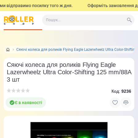
и відправимо посилку того ж дня.
Оформіть замовлення до 17:
Все про товар
Характеристики
Відео огляд і тести
Сяючі колеса для роликів Flying Eagle Lazerwheelz Ultra Color-Shifti
Сяючі колеса для роликів Flying Eagle
Lazerwheelz Ultra Color-Shifting 125 mm/88A
3 шт
Код:
9236
Є в наявності