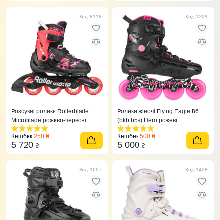
Код: 8118
Код: 1209
Розсувні ролики Rollerblade
Ролики жіночі Flying Eagle B6
Microblade рожево-червоні
(bkb b5s) Hero рожеві
Кешбек
250 ₴
Кешбек
500 ₴
5 720
5 000
₴
₴
Код: 1007
Код: 1428