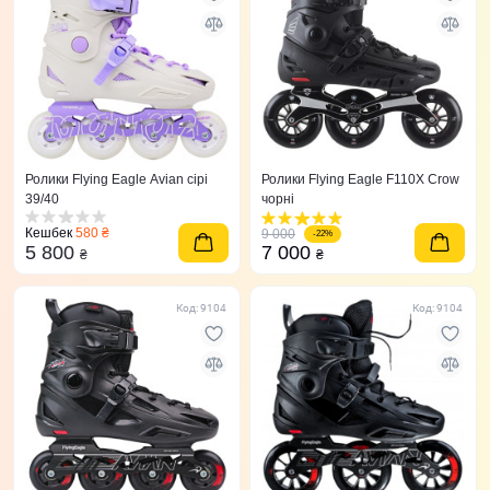
Ролики Flying Eagle Avian сірі
Ролики Flying Eagle F110X Crow
39/40
чорні
Кешбек
580 ₴
9 000
-22%
5 800
7 000
₴
₴
Код: 9104
Код: 9104