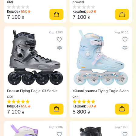
білі
рожеві
Кешбек
650 ₴
Кешбек
650 ₴
7 100
7 100
₴
₴
Код: 8303
Код: 9100
Ролики Flying Eagle X3 Shrike
Жіночі ролики Flying Eagle Avian
сірі
сині
Кешбек
650 ₴
Кешбек
580 ₴
7 100
5 800
₴
₴
Код: 9106
Код: 1090