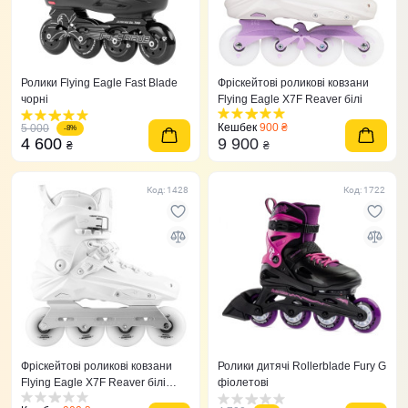
Ролики Flying Eagle Fast Blade
Фріскейтові роликові ковзани
чорні
Flying Eagle X7F Reaver білі
Кешбек
900 ₴
5 000
-8%
4 600
9 900
₴
₴
Код: 1428
Код: 1722
Фріскейтові роликові ковзани
Ролики дитячі Rollerblade Fury G
Flying Eagle X7F Reaver білі
фіолетові
2026