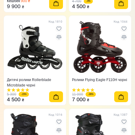
Кешбек
900 ₴
4 700
-4%
9 900
4 500
₴
₴
Код: 1810
Код: 1044
Дитячі ролики Rollerblade
Ролики Flying Eagle F110H чорні
Microblade чорні
5 300
11 000
-15%
-36%
4 500
7 000
₴
₴
Код: 1016
Код: 1387