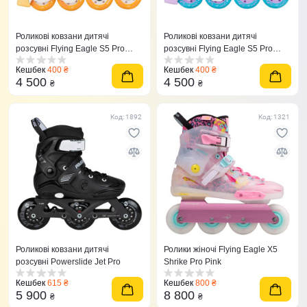
Роликові ковзани дитячі
Роликові ковзани дитячі
розсувні Flying Eagle S5 Pro
розсувні Flying Eagle S5 Pro
Buzz жовті
Buzz фіолетові
Кешбек
400 ₴
Кешбек
400 ₴
4 500
4 500
₴
₴
Код: 1892
Код: 1321
Роликові ковзани дитячі
Ролики жіночі Flying Eagle X5
розсувні Powerslide Jet Pro
Shrike Pro Pink
Кешбек
615 ₴
Кешбек
800 ₴
5 900
8 800
₴
₴