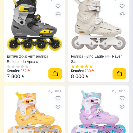
Дитячі фрискейт ролики
Ролики Flying Eagle F4+ Raven
Rollerblade Apex сірі
Sands
Кешбек
352 ₴
Кешбек
730 ₴
7 800
8 000
₴
₴
Код: 9812
Код: 9816