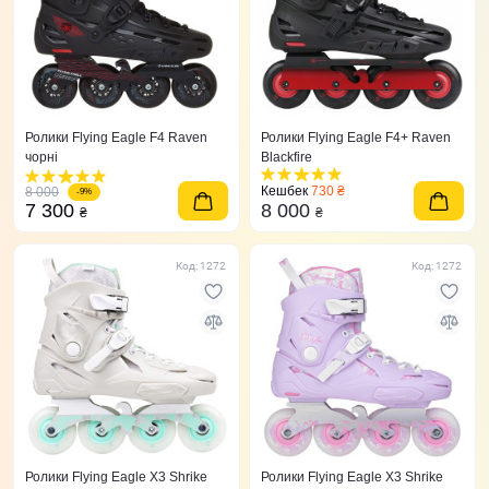
Ролики Flying Eagle F4 Raven
Ролики Flying Eagle F4+ Raven
чорні
Blackfire
Кешбек
730 ₴
8 000
-9%
7 300
8 000
₴
₴
Код: 1272
Код: 1272
Ролики Flying Eagle X3 Shrike
Ролики Flying Eagle X3 Shrike