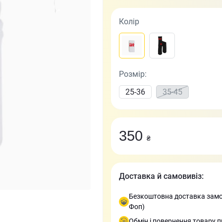
Колір
Розмір:
25-36
35-45
350
₴
Доставка й самовивіз:
Безкоштовна доставка замов
Фоп)
Обмін і повернення товару п