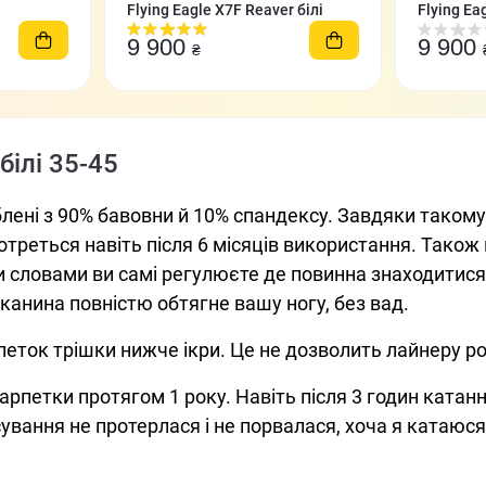
Flying Eagle X7F Reaver білі
Flying Ea
2026
9 900
9 900
₴
білі 35-45
блені з 90% бавовни й 10% спандексу. Завдяки таком
отреться навіть після 6 місяців використання. Тако
ми словами ви самі регулюєте де повинна знаходитися
 тканина повністю обтягне вашу ногу, без вад.
петок трішки нижче ікри. Це не дозволить лайнеру р
петки протягом 1 року. Навіть після 3 годин катання
сування не протерлася і не порвалася, хоча я катаюс