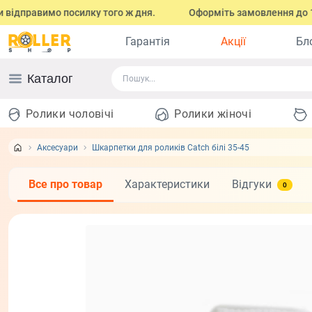
правимо посилку того ж дня.
Оформіть замовлення до 17:00 (з
Гарантія
Акції
Бл
Каталог
Ролики чоловічі
Ролики жіночі
Аксесуари
Шкарпетки для роликів Catch білі 35-45
Все про товар
Характеристики
Відгуки
0