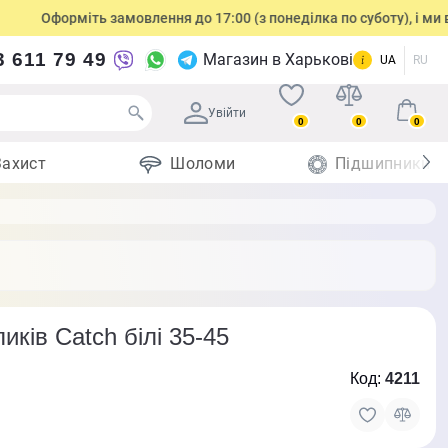
Оформіть замовлення до 17:00 (з понеділка по суботу), і ми відпр
3 611 79 49
Магазин в Харькові
UA
RU
Увійти
0
0
0
Захист
Шоломи
Підшипники
ків Catch білі 35-45
Код:
4211