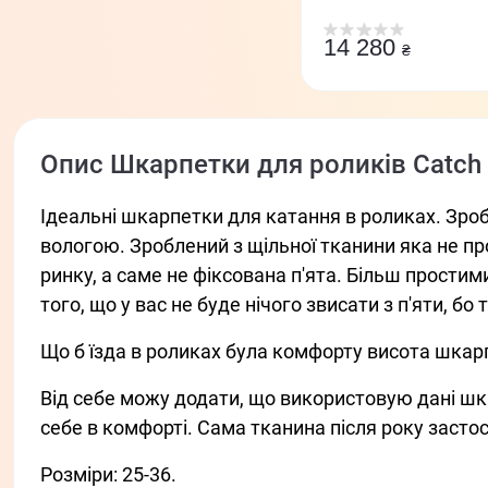
14 280
₴
Опис Шкарпетки для роликів Catch 
Ідеальні шкарпетки для катання в роликах. Зро
вологою. Зроблений з щільної тканини яка не пр
ринку, а саме не фіксована п'ята. Більш прости
того, що у вас не буде нічого звисати з п'яти, бо
Що б їзда в роликах була комфорту висота шкар
Від себе можу додати, що використовую дані шкар
себе в комфорті. Сама тканина після року засто
Розміри: 25-36.