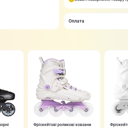
Оплата
чорні
Фріскейтові роликові ковзани
Фріскейт