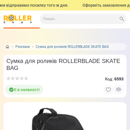
ми відправимо посилку того ж дня.
Оформіть замовлення до 17
Все про товар
Відгуки
Задати питання
0
0
Рюкзаки
Сумка для роликів ROLLERBLADE SKATE BAG
Сумка для роликів ROLLERBLADE SKATE
BAG
Код:
6593
Є в наявності