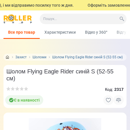
і ми відправимо посилку того ж дня.
Оформіть замовлення до 
Все про товар
Характеристики
Відео у 360°
Відгук
Захист
Шоломи
Шолом Flying Eagle Rider синій S (52-55 cм)
Шолом Flying Eagle Rider синій S (52-55
cм)
Код:
2317
Є в наявності