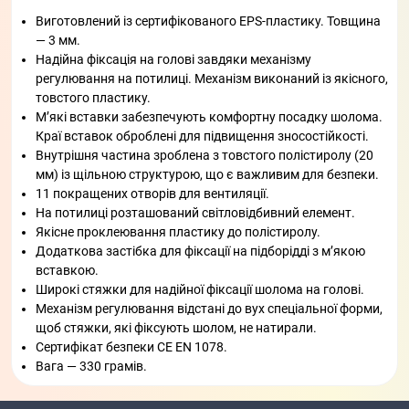
Виготовлений із сертифікованого EPS-пластику. Товщина
— 3 мм.
Надійна фіксація на голові завдяки механізму
регулювання на потилиці. Механізм виконаний із якісного,
товстого пластику.
М’які вставки забезпечують комфортну посадку шолома.
Краї вставок оброблені для підвищення зносостійкості.
Внутрішня частина зроблена з товстого полістиролу (20
мм) із щільною структурою, що є важливим для безпеки.
11 покращених отворів для вентиляції.
На потилиці розташований світловідбивний елемент.
Якісне проклеювання пластику до полістиролу.
Додаткова застібка для фіксації на підборідді з м’якою
вставкою.
Широкі стяжки для надійної фіксації шолома на голові.
Механізм регулювання відстані до вух спеціальної форми,
щоб стяжки, які фіксують шолом, не натирали.
Сертифікат безпеки CE EN 1078.
Вага — 330 грамів.