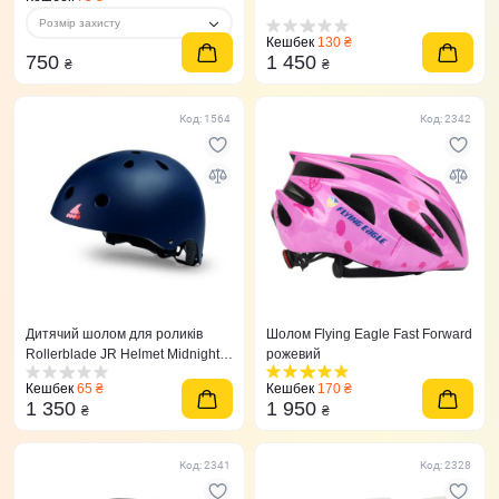
Розмір захисту
Кешбек
130 ₴
750
1 450
₴
₴
Код: 1564
Код: 2342
Дитячий шолом для роликів
Шолом Flying Eagle Fast Forward
Rollerblade JR Helmet Midnight
рожевий
Blue
Кешбек
65 ₴
Кешбек
170 ₴
1 350
1 950
₴
₴
Код: 2341
Код: 2328