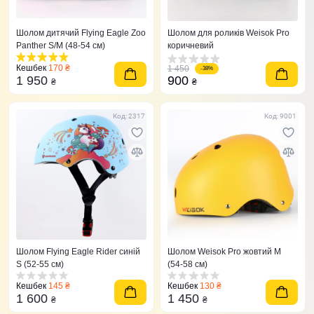
Шолом дитячий Flying Eagle Zoo
Шолом для роликів Weisok Pro
Panther S/M (48-54 см)
коричневий
Кешбек
170 ₴
1 450
-38%
1 950
900
₴
₴
Код: 2317
Код: 9001
Шолом Flying Eagle Rider синій
Шолом Weisok Pro жовтий M
S (52-55 cм)
(54-58 см)
Кешбек
145 ₴
Кешбек
130 ₴
1 600
1 450
₴
₴