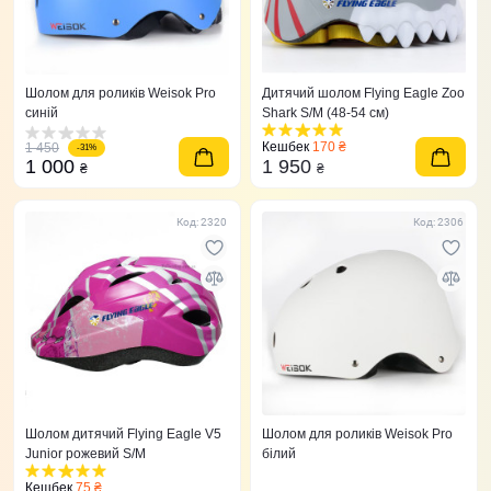
Шолом для роликів Weisok Pro
Дитячий шолом Flying Eagle Zoo
синій
Shark S/M (48-54 см)
Кешбек
170 ₴
1 450
-31%
1 000
1 950
₴
₴
Код: 2320
Код: 2306
Шолом дитячий Flying Eagle V5
Шолом для роликів Weisok Pro
Junior рожевий S/M
білий
Кешбек
75 ₴