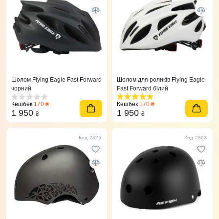
Шолом Flying Eagle Fast Forward
Шолом для роликів Flying Eagle
чорний
Fast Forward білий
Кешбек
170 ₴
Кешбек
170 ₴
1 950
1 950
₴
₴
Код: 2325
Код: 2303