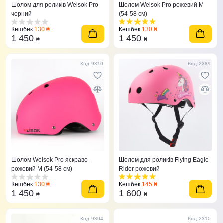
Шолом для роликів Weisok Pro
Шолом Weisok Pro рожевий M
чорний
(54-58 см)
Кешбек
130 ₴
Кешбек
130 ₴
1 450
1 450
₴
₴
Код: 9310
Код: 2389
Шолом Weisok Pro яскраво-
Шолом для роликів Flying Eagle
рожевий M (54-58 см)
Rider рожевий
Кешбек
130 ₴
Кешбек
145 ₴
1 450
1 600
₴
₴
Код: 9304
Код: 2315