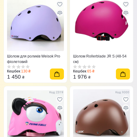
Шолом для роликів Weisok Pro
Шолом Rollerblade JR S (48-54
фіолетовий
см)
Кешбек
130 ₴
Кешбек
65 ₴
1 450
1 976
₴
₴
Код: 2319
Код: 9300