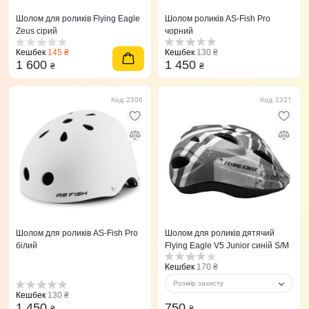
Шолом для роликів Flying Eagle
Шолом роликів AS-Fish Pro
Zeus сірий
чорний
Кешбек
145 ₴
Кешбек
130 ₴
1 600
1 450
₴
₴
Код: 2306
Код: 2321
Шолом для роликів AS-Fish Pro
Шолом для роликів дятячий
білий
Flying Eagle V5 Junior синій S/M
Кешбек
170 ₴
Розмір захисту
Кешбек
130 ₴
1 450
750