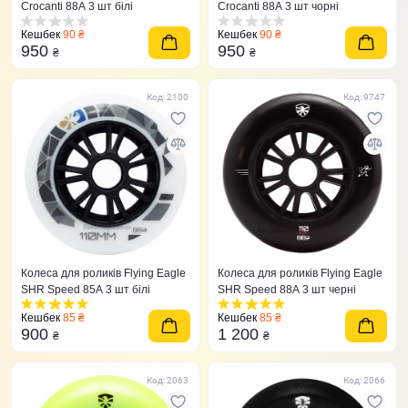
Crocanti 88А 3 шт білі
Crocanti 88А 3 шт чорні
Кешбек
90 ₴
Кешбек
90 ₴
950
950
₴
₴
Код: 2100
Код: 9747
Колеса для роликів Flying Eagle
Колеса для роликів Flying Eagle
SHR Speed 85A 3 шт білі
SHR Speed 88A 3 шт черні
Кешбек
85 ₴
Кешбек
85 ₴
900
1 200
₴
₴
Код: 2063
Код: 2066