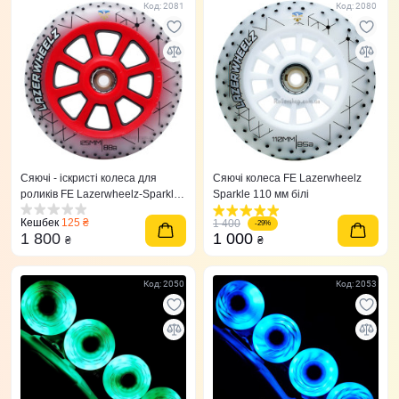
Код: 2081
Код: 2080
Сяючі - іскристі колеса для
Сяючі колеса FE Lazerwheelz
роликів FE Lazerwheelz-Sparkle
Sparkle 110 мм білі
125 мм червоні
Кешбек
125 ₴
1 400
-29%
1 800
1 000
₴
₴
Код: 2050
Код: 2053