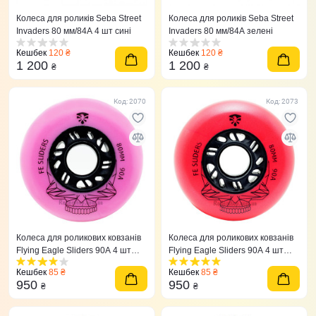
Колеса для роликів Seba Street
Колеса для роликів Seba Street
Invaders 80 мм/84A 4 шт сині
Invaders 80 мм/84A зелені
Кешбек
120 ₴
Кешбек
120 ₴
1 200
1 200
₴
₴
Код: 2070
Код: 2073
Колеса для роликових ковзанів
Колеса для роликових ковзанів
Flying Eagle Sliders 90A 4 шт
Flying Eagle Sliders 90A 4 шт
рожеві
червоні
Кешбек
85 ₴
Кешбек
85 ₴
950
950
₴
₴