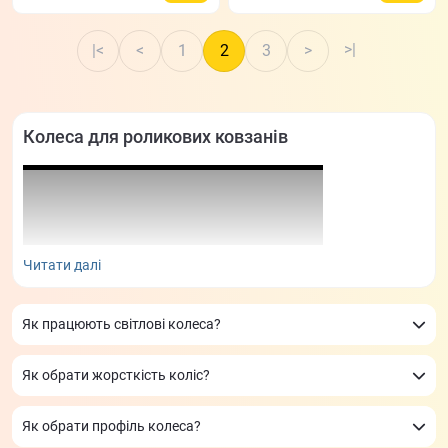
>|
|<
<
1
2
3
>
Колеса для роликових ковзанів
Читати далі
Як працюють світлові колеса?
Як обрати жорсткість коліс?
Вирішили проапгрейдить ролики? У нас можна купити
Як обрати профіль колеса?
ідеальний товар відомих фірм. Французькі Seba додають