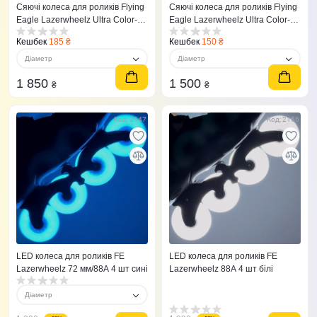
Сяючі колеса для роликів Flying
Сяючі колеса для роликів Flying
Eagle Lazerwheelz Ultra Color-
Eagle Lazerwheelz Ultra Color-
Shifting 125 mm/88A 3 шт
Shifting 90 mm/88A 3 шт
Кешбек
185 ₴
Кешбек
150 ₴
Діаметр
Діаметр
1 850
1 500
₴
₴
Код: 2147
Код: 2156
LED колеса для роликів FE
LED колеса для роликів FE
Lazerwheelz 72 мм/88A 4 шт сині
Lazerwheelz 88A 4 шт білі
Діаметр