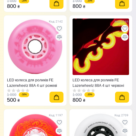
1 000
1 000
-20%
-20%
800
800
₴
₴
Код: 2142
Код: 2146
LED колеса для роликів FE
LED колеса для роликів FE
Lazerwheelz 88A 4 шт рожеві
Lazerwheelz 88A 4 шт червоні
1 000
1 000
-50%
-20%
500
800
₴
₴
Код: 1197
Код: 2709