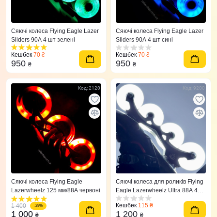
Сяючі колеса Flying Eagle Lazer
Сяючі колеса Flying Eagle Lazer
Sliders 90A 4 шт зелені
Sliders 90A 4 шт сині
Кешбек
70 ₴
Кешбек
70 ₴
950
950
₴
₴
Код: 2120
Код: 9200
Сяючі колеса Flying Eagle
Сяючі колеса для роликів Flying
Lazerwheelz 125 мм/88A червоні
Eagle Lazerwheelz Ultra 88A 4
шт білі
Кешбек
115 ₴
1 400
-29%
1 000
1 200
₴
₴