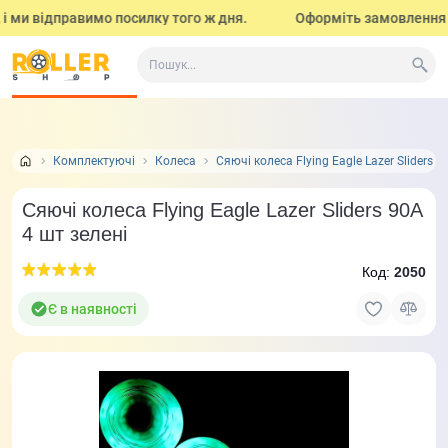
 ми відправимо посилку того ж дня.
Оформіть замовлення до 1
Все про товар
Характеристики
Відгуки
Задат
1
Комплектуючі
Колеса
Сяючі колеса Flying Eagle Lazer Sliders 9
Сяючі колеса Flying Eagle Lazer Sliders 90A
4 шт зелені
Код:
2050
Є в наявності