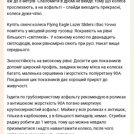
аж до 8 метрів. Слаломити в дромі не вийде, тому що колеса
прослизають, а на асфальті – слайди виходять прекрасні,
колеса дуже чіпкі.
Купіть сяючі колеса Flying Eagle Lazer Sliders і Вас точно
помітять у місцевій ролер тусовці. Яскравість на рівні
більшості «світляків». У кожному колесі по дванадцять
світлодіодів, вони рівномірно сяють при русі. Накат вище
середнього.
Зносостійкість на високому рівні. Досягти цих показників
допоміг широкий профіль, завдяки якому м'яса на колесах
багато, маленька серцевина і жорсткість поліуретану 90А.
Поєднання цих показників дає хороший приріст до
живучості.
Їздити по грубозернистому асфальту рекомендую в роликах
з антишоком: жорсткість 90А погано амортизує
крупнозернистий асфальт. Майже у всіх роликах є антишок,
тільки в карбонових, у в більшості випадків, немає. Стрибки
раджу робити до 1 метра, тому що можна невдало
приземлитися і надто навантажити колесо, після чого