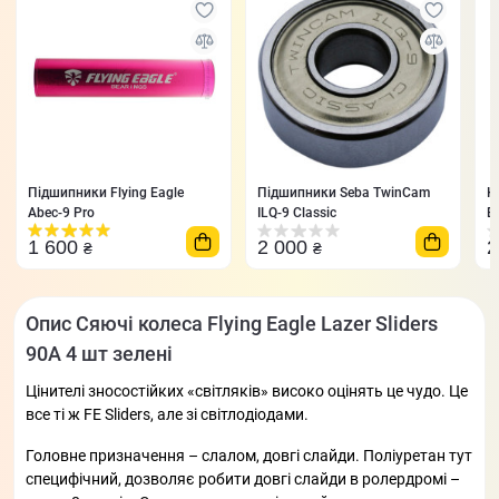
Підшипники Flying Eagle
Підшипники Seba TwinCam
К
Abec-9 Pro
ILQ-9 Classic
E
1 600
2 000
2
₴
₴
Опис Сяючі колеса Flying Eagle Lazer Sliders
90A 4 шт зелені
Цінителі зносостійких «світляків» високо оцінять це чудо. Це
все ті ж FE Sliders, але зі світлодіодами.
Головне призначення – слалом, довгі слайди. Поліуретан тут
специфічний, дозволяє робити довгі слайди в ролердромі –