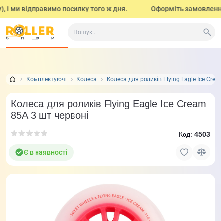
і ми відправимо посилку того ж дня.
Оформіть замовлення до
Все про товар
Характеристики
Відгуки
Задат
0
Комплектуючі
Колеса
Колеса для роликів Flying Eagle Ice Cre
Колеса для роликів Flying Eagle Ice Cream
85A 3 шт червоні
Код:
4503
Є в наявності