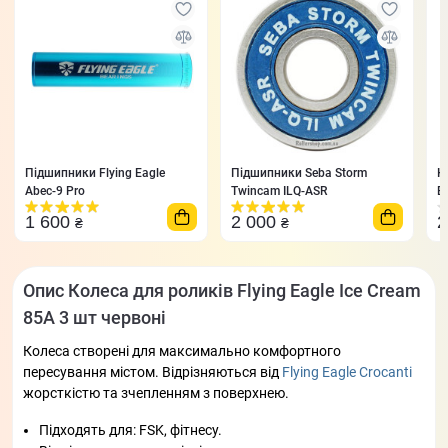
Підшипники Flying Eagle
Підшипники Seba Storm
К
Abec-9 Pro
Twincam ILQ-ASR
E
1 600
2 000
2
₴
₴
Опис Колеса для роликів Flying Eagle Ice Cream
85A 3 шт червоні
Колеса створені для максимально комфортного
пересування містом. Відрізняються від
Flying Eagle Crocanti
жорсткістю та зчепленням з поверхнею.
Підходять для: FSK, фітнесу.