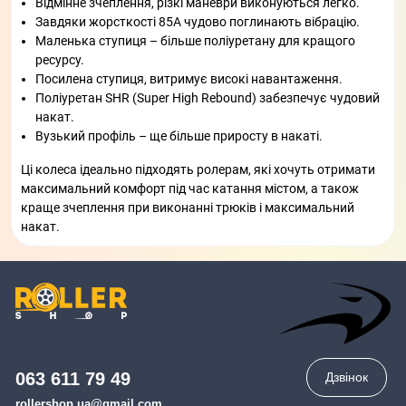
Відмінне зчеплення, різкі маневри виконуються легко.
Завдяки жорсткості 85A чудово поглинають вібрацію.
Маленька ступиця – більше поліуретану для кращого
ресурсу.
Посилена ступиця, витримує високі навантаження.
Поліуретан SHR (Super High Rebound) забезпечує чудовий
накат.
Вузький профіль – ще більше приросту в накаті.
Ці колеса ідеально підходять ролерам, які хочуть отримати
максимальний комфорт під час катання містом, а також
краще зчеплення при виконанні трюків і максимальний
накат.
063 611 79 49
Дзвінок
rollershop.ua@gmail.com