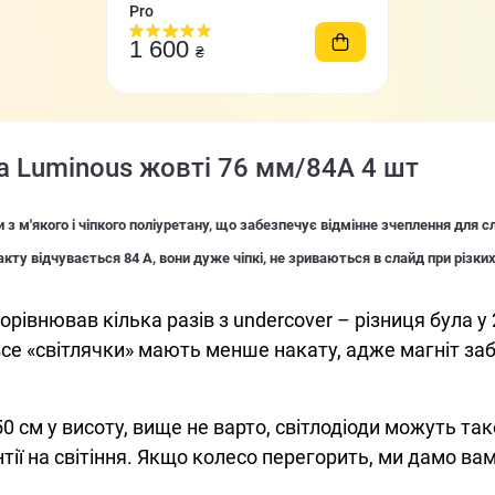
Pro
1 600
₴
a Luminous жовті 76 мм/84A 4 шт
 з м'якого і чіпкого поліуретану, що забезпечує відмінне зчеплення для 
акту відчувається 84 А, вони дуже чіпкі, не зриваються в слайд при різки
орівнював кілька разів з undercover – різниця була у
все «світлячки» мають менше накату, адже магніт за
 см у висоту, вище не варто, світлодіоди можуть так
нтії на світіння. Якщо колесо перегорить, ми дамо ва