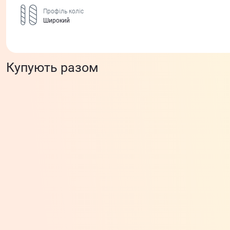
Профіль коліс
Широкий
Купують разом