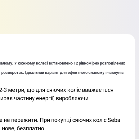
слалому. У кожному колесі встановлено 12 рівномірно розподілених
х розворотах. Ідеальний варіант для ефектного слалому і чаклунів
 2-3 метри, що для сяючих коліс вважається
бирає частину енергії, виробляючи
е не пережити. При покупці сяючих коліс Seba
м нове, безплатно.