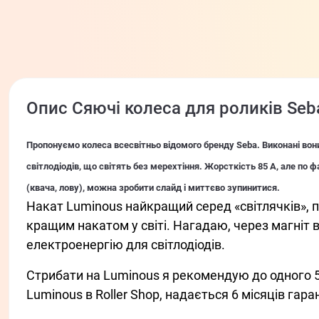
Опис Сяючі колеса для роликів Seb
Пропонуємо колеса всесвітньо відомого бренду Seba. Виконані вони
світлодіодів, що світять без мерехтіння. Жорсткість 85 А, але по ф
(квача, лову), можна зробити слайд і миттєво зупинитися.
Накат Luminous найкращий серед «світлячків», п
кращим накатом у світі. Нагадаю, через магніт 
електроенергію для світлодіодів.
Стрибати на Luminous я рекомендую до одного 50
Luminous в Roller Shop, надається 6 місяців гара