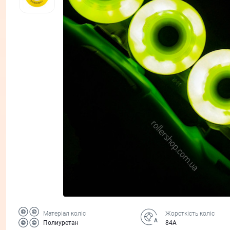
Матеріал коліс
Жорсткість коліс
Полиуретан
84А