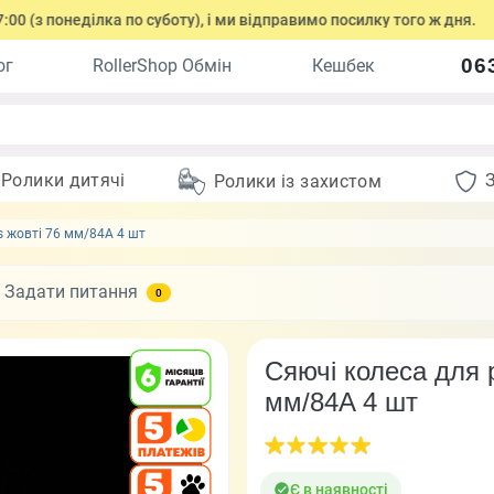
онеділка по суботу), і ми відправимо посилку того ж дня.
О
06
ог
RollerShop Обмін
Кешбек
Ролики дитячі
Ролики із захистом
s жовті 76 мм/84A 4 шт
Задати питання
0
Сяючі колеса для 
мм/84A 4 шт
Є в наявності