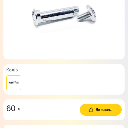
Колір
60
₴
До кошика