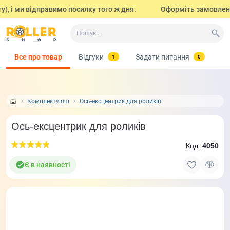
, і ми відправимо посилку того ж дня.
Оформіть замовлення 
Все про товар
Відгуки
Задати питання
1
0
Комплектуючі
Ось-ексцентрик для роликів
Ось-ексцентрик для роликів
Код:
4050
Є в наявності