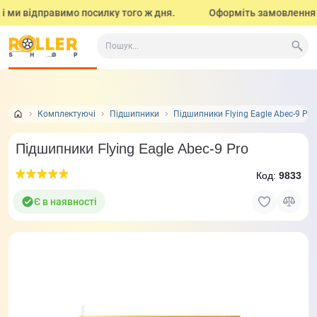
і ми відправимо посилку того ж дня.
Оформіть замовлення до 
Все про товар
Характеристики
Відгуки
Задат
2
Комплектуючі
Підшипники
Підшипники Flying Eagle Abec-9 Pro
Підшипники Flying Eagle Abec-9 Pro
Код:
9833
Є в наявності