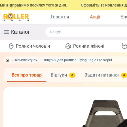
 відправимо посилку того ж дня.
Оформіть замовлення до 17:0
Гарантія
Акції
Бл
Каталог
Ролики чоловічі
Ролики жіночі
Комплектуючі
Шнурки для роликів Flying Eagle Pro чорні
Все про товар
Відгуки
Задати питання
0
0