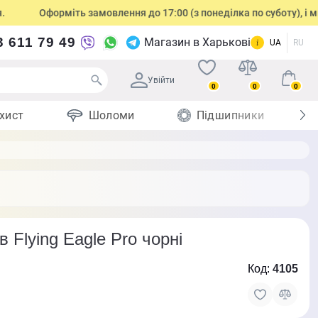
Оформіть замовлення до 17:00 (з понеділка по суботу), і ми в
3 611 79 49
Магазин в Харькові
UA
RU
Увійти
0
0
0
хист
Шоломи
Підшипники
 Flying Eagle Pro чорні
Код:
4105