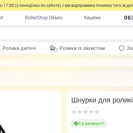
0 (з понеділка по суботу), і ми відправимо посилку того ж дня.
06
ог
RollerShop Обмін
Кешбек
Ролики дитячі
Ролики із захистом
За
Шнурки для роликів
Є в наявності