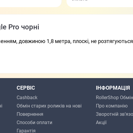
le Pro чорні
ченням, довжиною 1,8 метра, плоскі, не розтягуються.
СЕРВІС
ІНФОРМАЦІЯ
Cashback
RollerShop Обмі
і
Обмін старих роликів на нові
Про компанію
Повернення
Зворотній зв’яз
Способи оплати
Акції
Гарантія