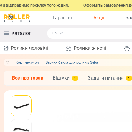
 відправимо посилку того ж дня.
Оформіть замовлення до 17:0
Гарантія
Акції
Бл
Каталог
Ролики чоловічі
Ролики жіночі
Комплектуючі
Верхня бакля для роликів Seba
Все про товар
Відгуки
Задати питання
1
1