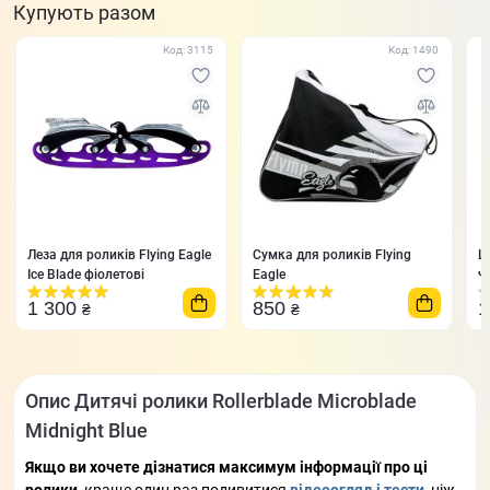
Купують разом
Код: 3115
Код: 1490
Леза для роликів Flying Eagle
Сумка для роликів Flying
Ш
Ice Blade фіолетові
Eagle
ч
1 300
850
1
₴
₴
Опис Дитячі ролики Rollerblade Microblade
Midnight Blue
Якщо ви хочете дізнатися максимум інформації про ці
ролики
, краще один раз подивитися
відеоогляд і тести
, ніж