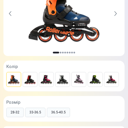
Колір
Розмір
28-32
33-36.5
36.5-40.5