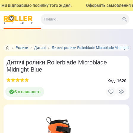
и відправимо посилку того ж дня.
Оформіть замовлення до 17
Все про товар
Характеристики
Відео огляд і тести
Ролики
Дитячі
Дитячі ролики Rollerblade Microblade Midnight B
Дитячі ролики Rollerblade Microblade
Midnight Blue
Код:
1620
Є в наявності