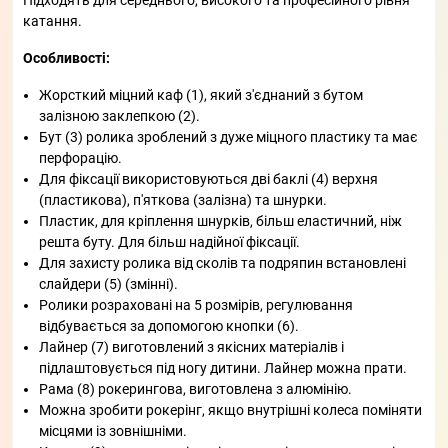
катання.
Особливості:
Жорсткий міцний каф (1), який з'єднаний з бутом
залізною заклепкою (2).
Бут (3) ролика зроблений з дуже міцного пластику та має
перфорацію.
Для фіксації використовуються дві баклі (4) верхня
(пластикова), п'яткова (залізна) та шнурки.
Пластик, для кріплення шнурків, більш еластичний, ніж
решта буту. Для більш надійної фіксації.
Для захисту ролика від сколів та подряпин встановлені
слайдери (5) (змінні).
Ролики розраховані на 5 розмірів, регулювання
відбувається за допомогою кнопки (6).
Лайнер (7) виготовлений з якісних матеріалів і
підлаштовується під ногу дитини. Лайнер можна прати.
Рама (8) рокерингова, виготовлена ​​з алюмінію.
Можна зробити рокерінг, якщо внутрішні колеса поміняти
місцями із зовнішніми.