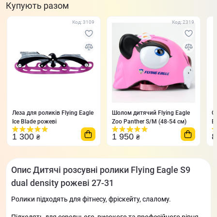
Купують разом
Код: 3109
Код: 2319
Леза для роликів Flying Eagle
Шолом дитячий Flying Eagle
С
Ice Blade рожеві
Zoo Panther S/M (48-54 см)
E
1 300
1 950
₴
₴
Опис Дитячі розсувні ролики Flying Eagle S9
dual density рожеві 27-31
Ролики підходять для фітнесу, фріскейту, слалому.
Підходять для середнього, високого та професійного рівня