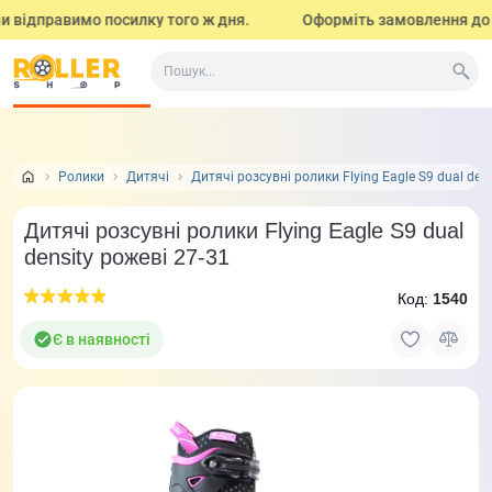
 відправимо посилку того ж дня.
Оформіть замовлення до 17:0
Все про товар
Характеристики
Відео у 360°
Відгук
Ролики
Дитячі
Дитячі розсувні ролики Flying Eagle S9 dual den
Дитячі розсувні ролики Flying Eagle S9 dual
density рожеві 27-31
Код:
1540
Є в наявності