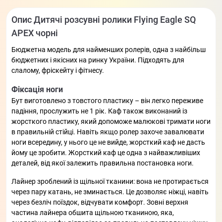
Опис Дитячі розсувні ролики Flying Eagle SQ
APEX чорні
Бюджетна модель для найменших ролерів, одна з найбільш
бюджетних і якісних на ринку України. Підходять для
слалому, фріскейту і фітнесу.
Фіксація ноги
Бут виготовлено з товстого пластику – він легко переживе
падіння, прослужить не 1 рік. Каф також виконаний із
жорсткого пластику, який допоможе малюкові тримати ноги
в правильній стійці. Навіть якщо ролер захоче завалювати
ноги всередину, у нього це не вийде, жорсткий каф не дасть
йому це зробити. Жорсткий каф це одна з найважливіших
деталей, від якої залежить правильна постановка ноги.
Лайнер зроблений із щільної тканини: вона не протирається
через пару катань, не зминається. Це дозволяє ніжці, навіть
через безліч поїздок, відчувати комфорт. Зовні верхня
частина лайнера обшита щільною тканиною, яка,