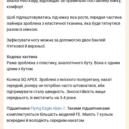
аналогічно кафу, відповідає за правильно поставлену ніжку,
комфорт.
Щоб підлаштовуватись під ніжку яка росте, передня частина
лайнера зроблена з еластичної тканина, яка буде тягнутися
разом із ніжкою.
Зафіксувати ногу можна за допомогою двох баклей:
п'яткової й верхньої.
Ходова частина
Рама зроблена з пластику, аналогічного буту. Вона є одним
цілим з бутом.
Колеса SQ APEX. Зроблені з якісного поліуретану, накат
середній, ролеру не потрібно часто штовхатися, аби
підтримувати сталу швидкість. Зносостійкість вище
середнього, їх вистачить на 3-4 роки.
Підшипники
Flying Eagle Abec-7
. Такими підшипниками
комплектуються більшість моделей FE. Мають 7 кульок
всередині й володіють середнім накатом.