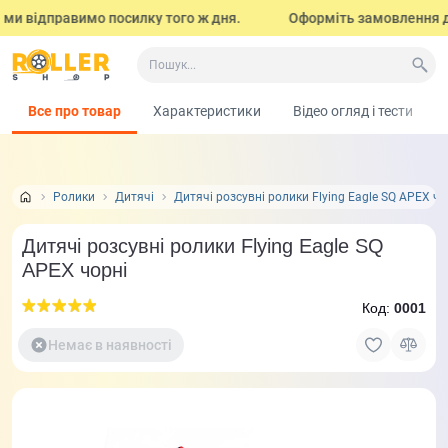
ми відправимо посилку того ж дня.
Оформіть замовлення до 17
Все про товар
Характеристики
Відео огляд і тести
Ролики
Дитячі
Дитячі розсувні ролики Flying Eagle SQ APEX чо
Дитячі розсувні ролики Flying Eagle SQ
APEX чорні
Код:
0001
Немає в наявності