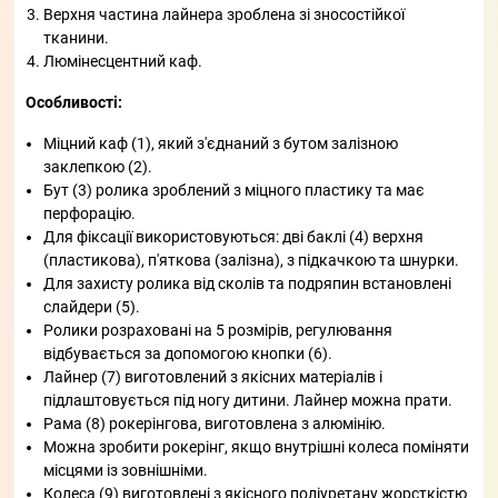
Верхня частина лайнера зроблена зі зносостійкої
тканини.
Люмінесцентний каф.
Особливості:
Міцний каф (1), який з'єднаний з бутом залізною
заклепкою (2).
Бут (3) ролика зроблений з міцного пластику та має
перфорацію.
Для фіксації використовуються: дві баклі (4) верхня
(пластикова), п'яткова (залізна), з підкачкою та шнурки.
Для захисту ролика від сколів та подряпин встановлені
слайдери (5).
Ролики розраховані на 5 розмірів, регулювання
відбувається за допомогою кнопки (6).
Лайнер (7) виготовлений з якісних матеріалів і
підлаштовується під ногу дитини. Лайнер можна прати.
Рама (8) рокерінгова, виготовлена ​​з алюмінію.
Можна зробити рокерінг, якщо внутрішні колеса поміняти
місцями із зовнішніми.
Колеса (9) виготовлені з якісного поліуретану жорсткістю