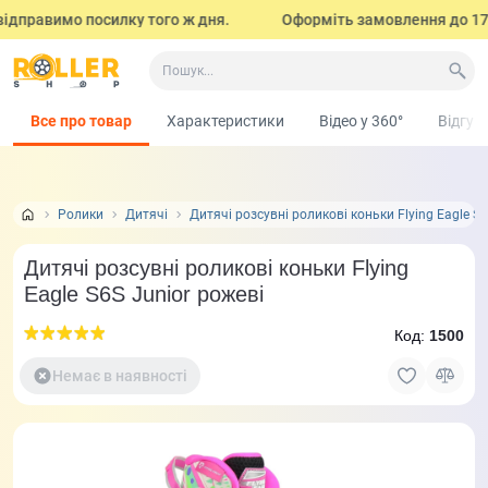
дправимо посилку того ж дня.
Оформіть замовлення до 17:00 
Все про товар
Характеристики
Відео у 360°
Відгук
Ролики
Дитячі
Дитячі розсувні роликові коньки Flying Eagle S
Дитячі розсувні роликові коньки Flying
Eagle S6S Junior рожеві
Код:
1500
Немає в наявності