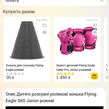
Оплата
Купують разом
Код: 4202
Код: 2210
Конуси для слалому Flying
Захист дитячий Flying Eagle
С
Eagle рожеві
Celler Pro Junior рожевий
E
30
1 450
₴
₴
Опис Дитячі розсувні роликові коньки Flying
Eagle S6S Junior рожеві