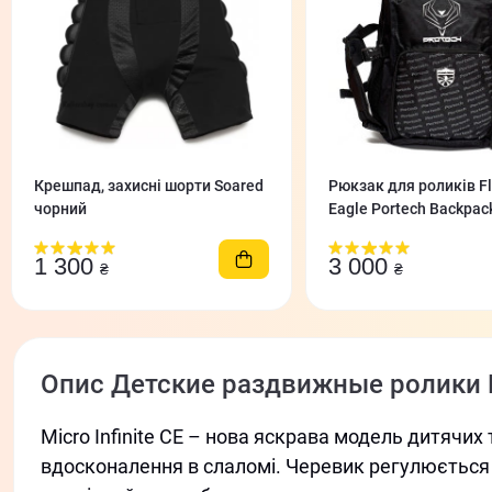
Крешпад, захисні шорти Soared
Рюкзак для роликів Fl
чорний
Eagle Portech Backpack
1 300
3 000
₴
₴
Опис Детские раздвижные ролики Mic
Micro Infinite CE – нова яскрава модель дитячих 
вдосконалення в слаломі. Черевик регулюється 