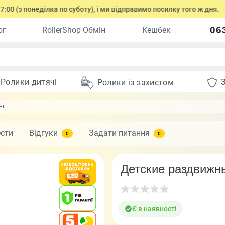
онеділка по суботу), і ми відправимо посилку того ж дня.
О
06
ог
RollerShop Обмін
Кешбек
Ролики дитячі
Ролики із захистом
ні
ести
Відгуки
Задати питання
0
0
Детские раздвижные
Є в наявності