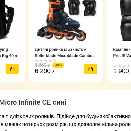
ying
Дитячі ролики із захистом
Комплект
 Big 40 л
Rollerblade Microblade Combo
Pro JR Va
Midnight Blue/Orange
6 860
₴
-10%
6 200
1 900
₴
ro Infinite CE сині
та підліткових роликів. Підійде для будь-якої активно
в межах чотирьох розмірів, що дозволяє кілька роли