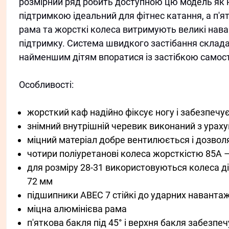
розмірний ряд робить доступною цю модель як 
підтримкою ідеальний для фітнес катання, а п'я
рама та жорсткі колеса витримують великі нава
підтримку. Система швидкого застібання складає
найменшим дітям впоратися із застібкою самост
Особливості:
жорсткий каф надійно фіксує ногу і забезпечу
знімний внутрішній черевик виконаний з ураху
міцний матеріал добре вентилюється і дозволя
чотири поліуретанові колеса жорсткістю 85А –
для розміру 28-31 використовуються колеса діам
72 мм
підшипники ABEC 7 стійкі до ударних наванта
міцна алюмінієва рама
п'яткова бакля під 45° і верхня бакля забезпе