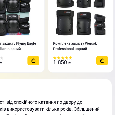
 захисту Flying Eagle
Комплект захисту Weisok
liant чорний
Professiоnal чорний
1 850
₴
₴
сті від спокійного катання по двору до
ків використовувати кілька років. Збільшений