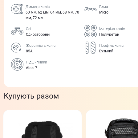
Діаметр коліс
Рама
60 мм, 62 мм, 64 мм, 68 мм, 70
Micro
мм, 72 мм
Осі
Матеріал коліс
Односторонні
Поліуретан
Жорсткість коліс
Профіль коліс
85А
Вузький
Підшипники
Abec-7
Купують разом