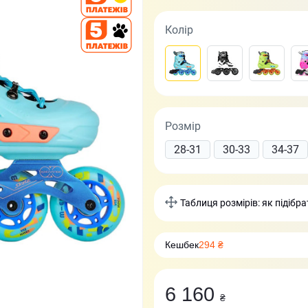
Колір
Розмір
28-31
30-33
34-37
Таблиця розмірів: як підібр
Кешбек
294 ₴
6 160
₴