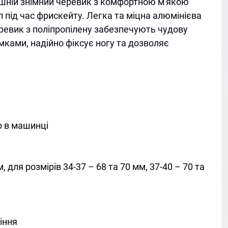
ішній знімний черевик з комфортною м'якою
п під час фрискейту. Легка та міцна алюмінієва
еревик з поліпропілену забезпечують чудову
мками, надійно фіксує ногу та дозволяє
о в машинці
 для розмірів 34-37 – 68 та 70 мм, 37-40 – 70 та
іння