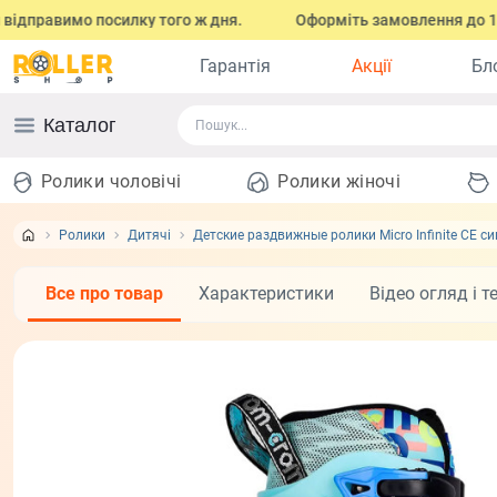
авимо посилку того ж дня.
Оформіть замовлення до 17:00 (з п
Гарантія
Акції
Бл
Каталог
Ролики чоловічі
Ролики жіночі
Ролики
Дитячі
Детские раздвижные ролики Micro Infinite CE си
Все про товар
Характеристики
Відео огляд і т