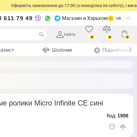
форміть замовлення до 17:00 (з понеділка по суботу), і ми відправ
3 611 79 49
Магазин в Харькові
UA
RU
Увійти
0
0
0
Захист
Шоломи
Підшипники
 ролики Micro Infinite CE сині
Код:
1906