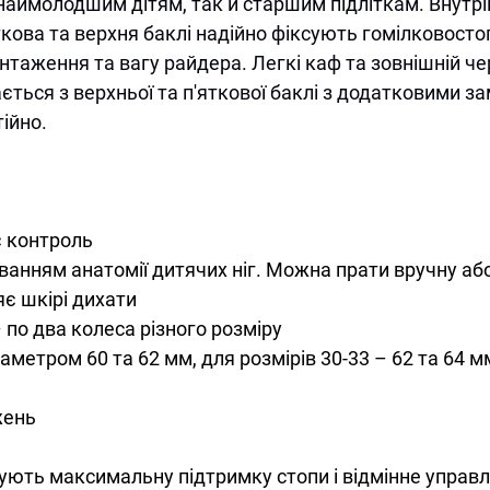
наймолодшим дітям, так й старшим підліткам. Внутр
ткова та верхня баклі надійно фіксують гомілковосто
нтаження та вагу райдера. Легкі каф та зовнішній ч
ться з верхньої та п'яткової баклі з додатковими за
ійно.
є контроль
ванням анатомії дитячих ніг. Можна прати вручну аб
є шкірі дихати
 по два колеса різного розміру
етром 60 та 62 мм, для розмірів 30-33 – 62 та 64 мм,
жень
чують максимальну підтримку стопи і відмінне управл