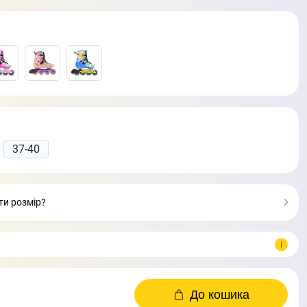
37-40
ати розмір?
До кошика