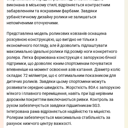
виконана в міському стилі, відрізняється контрастним
забарвленням та яскравими фарбами. Завдяки
урбаністичному дизайну ролики не залишаться
непоміченими оточуючими.
Представлена модель роликових ковзанів оснащена
розсувною конструкцією, що вигідно не тільки з
економічного погляду, але й дозволить підлаштувати
максимально ідеальні ролики під розмір ноги конкретного
ролера. Легка формована конструкція є запорукою бічної
підтримки, що дозволяє юним спортсменам почуватися
впевненіше на момент освоєння азів катання. Діаметр коліс
складає 72 міліметри, що є оптимальним показником для
дитячих роликів. Завдяки цьому спортсмени можуть
розвивати середню швидкість. Жорсткість 80А є запорукою
м'якого і плавного переміщення, навіть при їзді нерівним
дорожнім покриттям виключаються ривки. Контроль за
рухом забезпечується завдяки підшипникам SG3.
Інтегрована рама відрізняється надійністю та міцністю.
Ролерам забезпечується максимальна стабільність за
рахунок нижчого центру важкості.