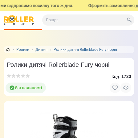
и відправимо посилку того ж дня.
Оформіть замовлення до 17
Все про товар
Характеристики
Відео огляд і тести
Ролики
Дитячі
Ролики дитячі Rollerblade Fury чорні
Ролики дитячі Rollerblade Fury чорні
Код:
1723
Є в наявності