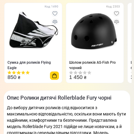
Код: 1490
Код: 2303
Сумка для роликів Flying
Шолом роликів AS-Fish Pro
Ш
Eagle
чорний
бі
850
1 450
₴
₴
Опис Ролики дитячі Rollerblade Fury чорні
До вибору дитячих роликів слід відноситися з
максимальною відповідальністю, оскільки вони мають бути
надійними, комфортними та безпечними. Представлена
модель Rollerblade Fury 2021 підійде не лише новачкам, а й
спортсменам із середнім рівнем підготовки. Модель