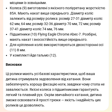
місцями із зовнішніми.
Колеса (9) виготовлені з якісного поліуретану жорсткістю
85А. Мають накат вище середнього. Діаметр коліс
залежить від розміру ролика: розмір 27-31 діаметр коліс
62 мм, 64 мм; розмір 32-36 діаметр 70 мм, 72 мм; розмір
37-41 діаметр коліс 74 мм, 76 мм.
Підшипники (10) Flying Eagle Chrome Abec-7. Розбірні,
мають накат і зносостійкість вище середнього.
Для кріплення коліс використовуються двохсторонні осі
(11) 8 мм.
У комплекті йде гальмо (12).
Висновки
Ці ролики мають усі базові характеристики, щоб ваша
дитина отримувала задоволення від катання. Вони
забезпечують хорошу фіксацію ноги, завдяки чому стопа не
завалюється. Якісні колеса з підшипниками гарантують
легкий та плавний рух. Окрім звичайного катання, дитина
зможе освоювати й прості трюки — якість і надійність цих
роликів це дозволяють.