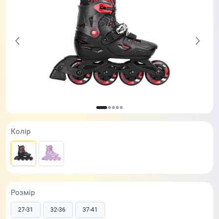
Колір
Розмір
27-31
32-36
37-41