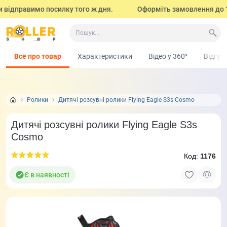
відправимо посилку того ж дня.
Оформіть замовлення до 17:00
Все про товар
Характеристики
Відео у 360°
Відгук
Ролики
Дитячі розсувні ролики Flying Eagle S3s Cosmo
Дитячі розсувні ролики Flying Eagle S3s
Cosmo
Код:
1176
Є в наявності