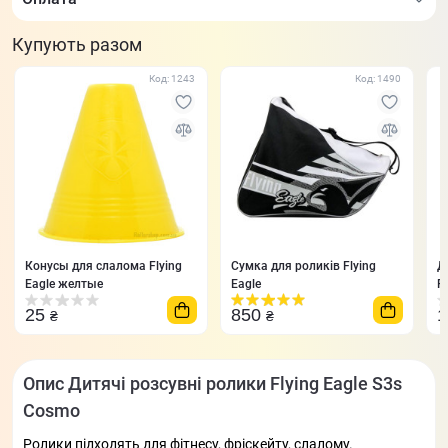
Купують разом
Код: 1243
Код: 1490
Конусы для слалома Flying
Сумка для роликів Flying
Д
Eagle желтые
Eagle
R
B
25
850
1
₴
₴
Опис Дитячі розсувні ролики Flying Eagle S3s
Cosmo
Ролики підходять для фітнесу, фріскейту, слалому.