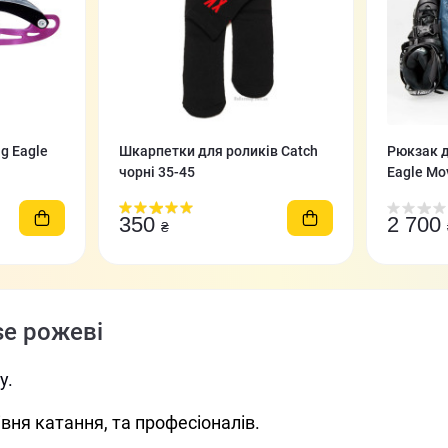
ng Eagle
Шкарпетки для роликів Catch
Рюкзак д
чорні 35-45
Eagle Mo
синій
350
2 700
₴
se рожеві
у.
івня катання, та професіоналів.