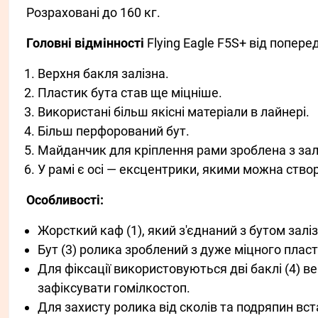
Розраховані до 160 кг.
Головні відмінності
Flying Eagle F5S+ від попере
Верхня бакля залізна.
Пластик бута став ще міцніше.
Використані більш якісні матеріали в лайнері.
Більш перфорований бут.
Майданчик для кріплення рами зроблена з залі
У рамі є осі — ексцентрики, якими можна створ
Особливості:
Жорсткий каф (1), який з'єднаний з бутом залі
Бут (3) ролика зроблений з дуже міцного плас
Для фіксації використовуються дві баклі (4) ве
зафіксувати гомілкостоп.
Для захисту ролика від сколів та подряпин вста