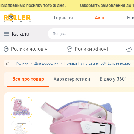
вимо посилку того ж дня.
Оформіть замовлення до 17:00 (з по
Гарантія
Акції
Бл
Каталог
Ролики чоловічі
Ролики жіночі
Ролики
Для дорослих
Ролики Flying Eagle F5S+ Eclipse рожеві
Все про товар
Характеристики
Відео у 360°