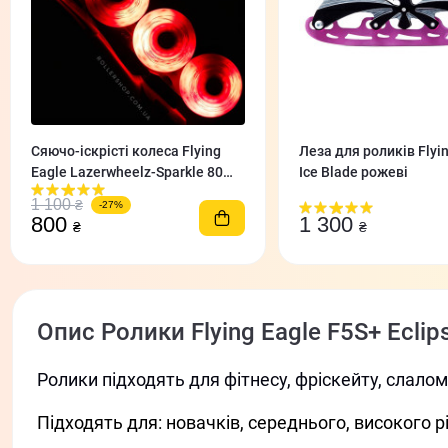
Сяючо-іскрісті колеса Flying
Леза для роликів Flyi
Eagle Lazerwheelz-Sparkle 80
Ice Blade рожеві
мм/88A 4 шт червоні
1 100
₴
-27%
800
1 300
₴
₴
Опис Ролики Flying Eagle F5S+ Eclip
Ролики підходять для фітнесу, фріскейту, слалом
Підходять для: новачків, середнього, високого р