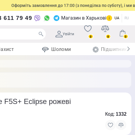
орміть замовлення до 17:00 (з понеділка по суботу), і ми відправи
3 611 79 49
Магазин в Харькові
UA
RU
Увійти
0
0
0
Захист
Шоломи
Підшипники
e F5S+ Eclipse рожеві
Код:
1332