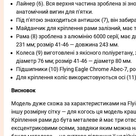
Лайнер (6). Вся верхня частина зроблена зі з
анатомічний вигин для п'ятки.
Під п'ятою знаходиться антишок (7), він забира
Майданчик для кріплення рами залізний, має 
Рама (8) зроблена з алюмінію 6000 серії, має 
231 мм; розмір 41-46 — довжина 243 мм.
Колеса (9) виготовлені з якісного поліуретану
діаметр 76 мм; розмір 41-46 — діаметр 80 мм.
Підшипники (10) Flying Eagle Chrome Abec-7, ро
Для кріплення коліс використовуються осі (11)
Висновок
Модель дуже схожа за характеристиками на Flying
іншу розмірну сітку — для когось ця модель кращ
Кріплення рами до бута металеве й має три от
ексцентриковими осями, завдяки яким можна н