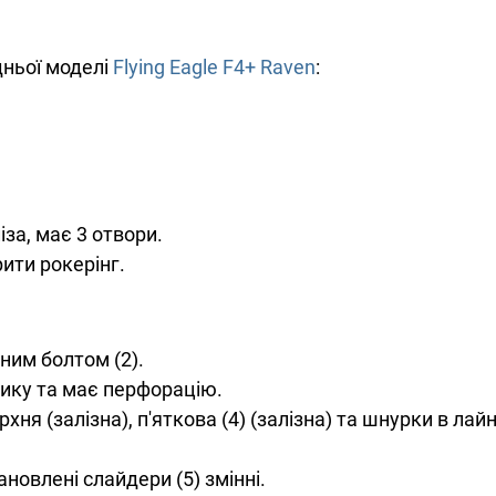
дньої моделі
Flying Eagle F4+ Raven
:
за, має 3 отвори.
ити рокерінг.
зним болтом (2).
тику та має перфорацію.
рхня (залізна), п'яткова (4) (залізна) та шнурки в л
новлені слайдери (5) змінні.