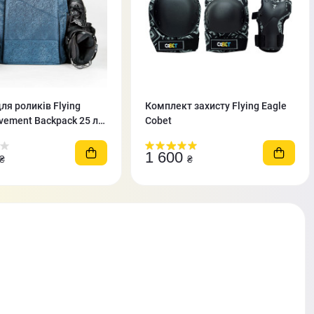
ля роликів Flying
Комплект захисту Flying Eagle
vement Backpack 25 л
Cobet
1 600
₴
₴