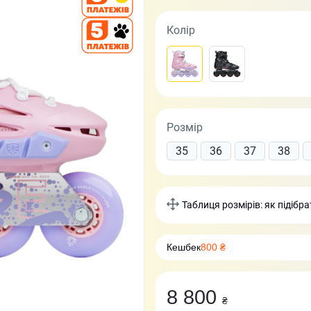
Колір
Розмір
35
36
37
38
Таблиця розмірів: як підібр
Кешбек
800 ₴
8 800
₴