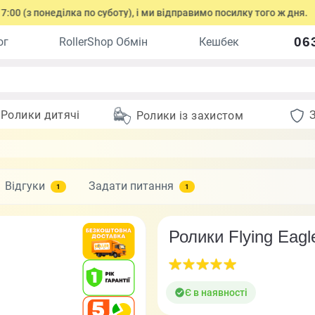
неділка по суботу), і ми відправимо посилку того ж дня.
Оф
06
ог
RollerShop Обмін
Кешбек
Ролики дитячі
Ролики із захистом
Відгуки
Задати питання
1
1
Ролики Flying Eagl
Є в наявності