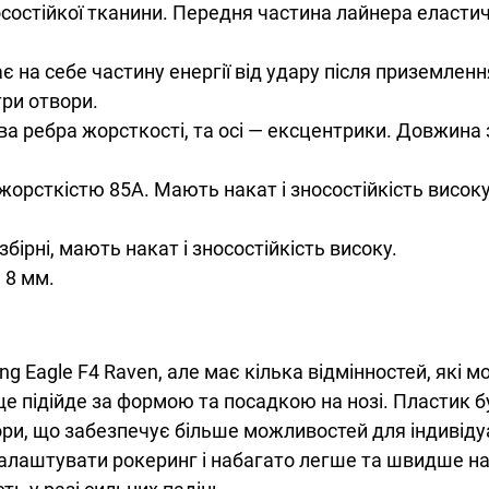
носостійкої тканини. Передня частина лайнера еласт
є на себе частину енергії від удару після приземленн
три отвори.
два ребра жорсткості, та осі — ексцентрики. Довжина
, жорсткістю 85А. Мають накат і зносостійкість висок
збірні, мають накат і зносостійкість високу.
 8 мм.
 Eagle F4 Raven, але має кілька відмінностей, які м
е підійде за формою та посадкою на нозі. Пластик бу
вори, що забезпечує більше можливостей для індиві
алаштувати рокеринг і набагато легше та швидше н