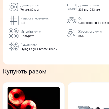
Діаметр коліс
Довжина рами
76 мм, 80 мм
231 мм, 243 мм
Кількість перемичок
Осі
Дві
Односторонні і осі-ек
Матеріал коліс
Жорсткість коліс
Поліуретан
85А
Підшипники
Flying Eagle Chrome Abec 7
Купують разом