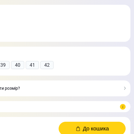
39
40
41
42
ати розмір?
До кошика