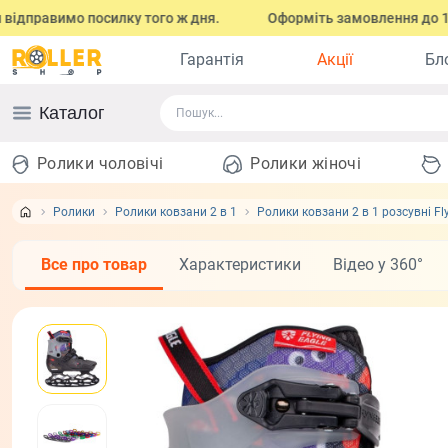
равимо посилку того ж дня.
Оформіть замовлення до 17:00 (з 
Гарантія
Акції
Бл
Каталог
Ролики чоловічі
Ролики жіночі
Ролики
Ролики ковзани 2 в 1
Ролики ковзани 2 в 1 розсувні Fly
Все про товар
Характеристики
Відео у 360°