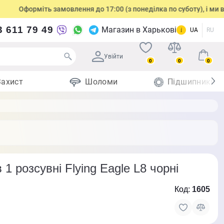
Оформіть замовлення до 17:00 (з понеділка по суботу), і ми відпра
3 611 79 49
Магазин в Харькові
UA
RU
Увійти
0
0
0
Захист
Шоломи
Підшипники
 1 розсувні Flying Eagle L8 чорні
Код:
1605