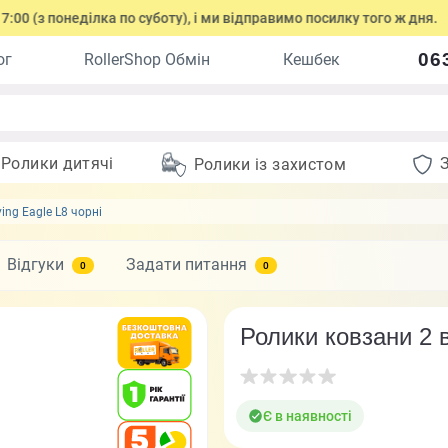
понеділка по суботу), і ми відправимо посилку того ж дня.
06
ог
RollerShop Обмін
Кешбек
Ролики дитячі
Ролики із захистом
ing Eagle L8 чорні
Відгуки
Задати питання
0
0
Ролики ковзани 2 в
Є в наявності