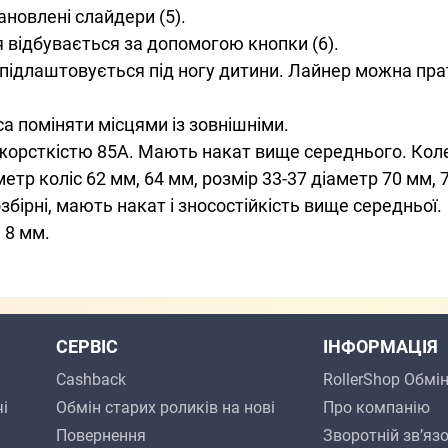
ановлені слайдери (5).
я відбувається за допомогою кнопки (6).
і підлаштовується під ногу дитини. Лайнер можна пра
а поміняти місцями із зовнішніми.
у жорсткістю 85А. Мають накат вище середнього. Коле
етр коліс 62 мм, 64 мм, розмір 33-37 діаметр 70 мм, 
збірні, мають накат і зносостійкість вище середньої.
 8 мм.
СЕРВІС
ІНФОРМАЦІЯ
Cashback
RollerShop Обмі
і
Обмін старих роликів на нові
Про компанію
Повернення
Зворотній зв’яз