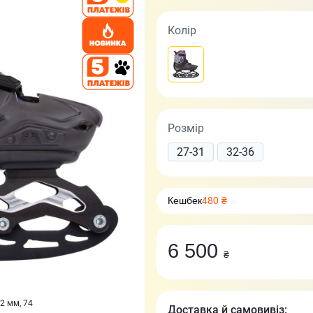
Колір
Розмір
27-31
32-36
Кешбек
480 ₴
6 500
₴
72 мм, 74
Доставка й самовивіз: