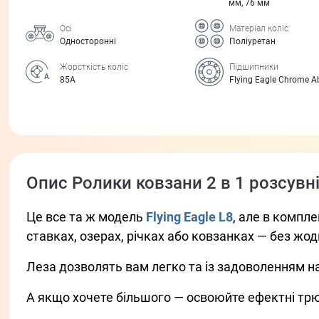
мм, 76 мм
Осі
Матеріал коліс
Односторонні
Поліуретан
Жорсткість коліс
Підшипники
85А
Flying Eagle Chrome A
Опис Ролики ковзани 2 в 1 розсувні 
Це все та ж модель
Flying Eagle L8
, але в компл
ставках, озерах, річках або ковзанках — без жо
Леза дозволять вам легко та із задоволенням н
А якщо хочете більшого — освоюйте ефектні трю