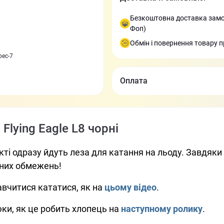
Безкоштовна доставка замов
Фоп)
Обмін і повернення товару п
bec-7
Оплата
Flying Eagle L8 чорні
екті одразу йдуть лезa для катання на льоду. Завдя
дних обмежень!
авчитися кататися, як на
цьому відео
.
ки, як це робить хлопець на
наступному ролику
.