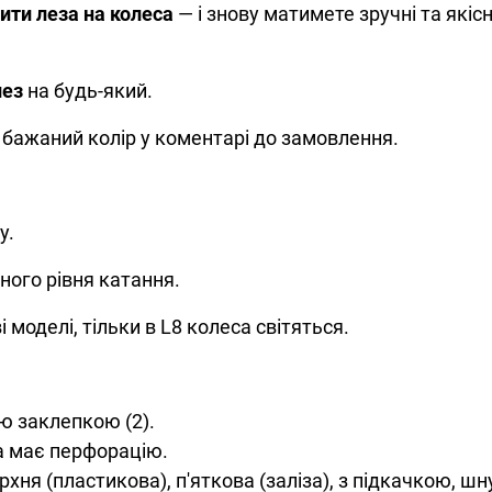
ити леза на колеса
— і знову матимете зручні та якісн
лез
на будь-який.
 бажаний колір у коментарі до замовлення.
у.
ного рівня катання.
ві моделі, тільки в L8 колеса світяться.
ою заклепкою (2).
та має перфорацію.
рхня (пластикова), п'яткова (заліза), з підкачкою, шн