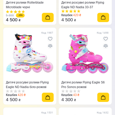
Дитячі ролики Rollerblade
Дитячі розсувні ролики Flying
Microblade чорні
Eagle ND Nadia 33-37
Кешбек
420 ₴
5 300
-15%
4 500
4 500
₴
₴
Код: 1987
Код: 1498
Дитячі розсувні ролики Flying
Дитячі ролики Flying Eagle S6
Eagle ND Nadia біло-рожеві
Pro Sonos рожеві
Кешбек
420 ₴
Кешбек
43 ₴
4 500
4 300
₴
₴
Код: 1531
Код: 1632