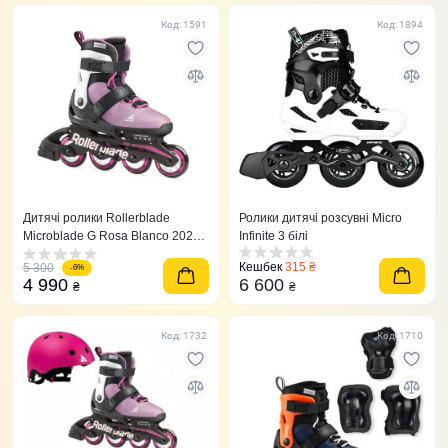
Код: 1591
Код: 1894
Дитячі ролики Rollerblade
Ролики дитячі розсувні Micro
Microblade G Rosa Blanco 2021
Infinite 3 білі
рожеві 36,5-40,5
Кешбек
315 ₴
5 300
-6%
4 990
6 600
₴
₴
Код: 1732
Код: 1710