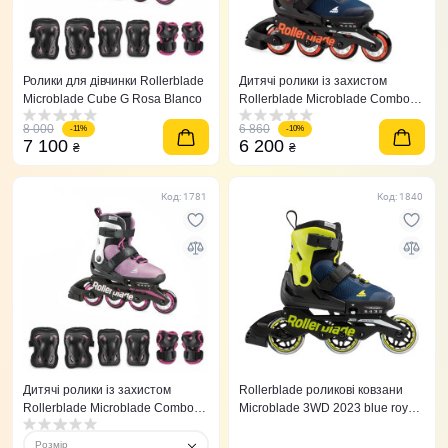
Ролики для дівчинки Rollerblade
Дитячі ролики із захистом
Microblade Cube G Rosa Blanco
Rollerblade Microblade Combo
Midnight Blue/Orange
8 000
6 860
-11%
-10%
7 100
6 200
₴
₴
Код: 1781
Код: 1840
Дитячі ролики із захистом
Rollerblade роликові ковзани
Rollerblade Microblade Combo
Microblade 3WD 2023 blue royal-
Rosa Blanco 36,5-40,5
lime
Розмір