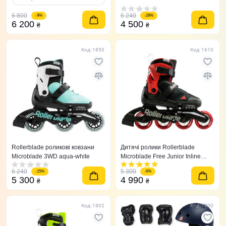
6 800
6 240
-9%
-28%
6 200
4 500
₴
₴
Код: 1850
Код: 1610
Rollerblade роликові ковзани
Дитячі ролики Rollerblade
Microblade 3WD aqua-white
Microblade Free Junior Inline
Skates червоні
6 240
5 300
-15%
-6%
5 300
4 990
₴
₴
Код: 1802
Код: 1700