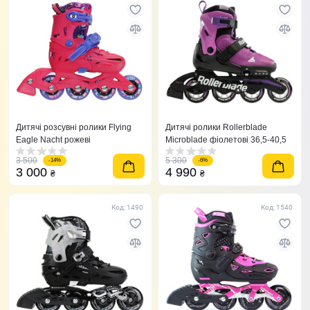
Дитячі розсувні ролики Flying
Дитячі ролики Rollerblade
Eagle Nacht рожеві
Microblade фіолетові 36,5-40,5
3 500
5 300
-14%
-6%
3 000
4 990
₴
₴
Код: 1490
Код: 1540