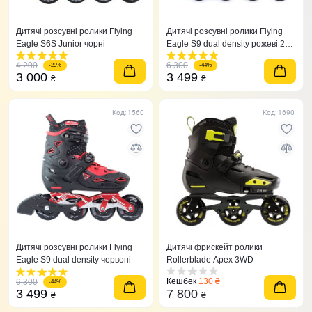
Дитячі розсувні ролики Flying
Дитячі розсувні ролики Flying
Eagle S6S Junior чорні
Eagle S9 dual density рожеві 27-
31
4 200
6 300
-29%
-44%
3 000
3 499
₴
₴
Код: 1560
Код: 1690
Дитячі розсувні ролики Flying
Дитячі фрискейт ролики
Eagle S9 dual density червоні
Rollerblade Apex 3WD
Кешбек
130 ₴
6 300
-44%
3 499
7 800
₴
₴