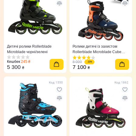
Дитячі ролики Rollerblade
Ролики дитячі із захистом
Microblade чорні/зелені
Rollerblade Microblade Сube
Orange/Blue
Кешбек
245 ₴
8 000
-11%
5 300
7 100
₴
₴
Код: 1550
Код: 1862