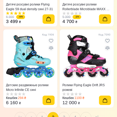
Дитячі розсувні ролики Flying
Дитячі розсувні ролики
Eagle S9 dual density сині 27-31
Rollerblade Microblade MAXX G
36,5-40,5
6 300
5 300
-44%
-11%
3 499
4 700
₴
₴
Код: 1906
Код: 7090
Детские раздвижные ролики
Ролики Flying Eagle Drift JRS
Micro Infinite CE сині
рожеві
Кешбек
294 ₴
Кешбек
1100 ₴
6 160
12 000
₴
₴