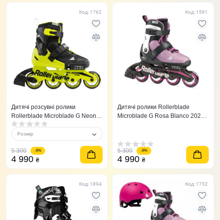
Код: 1762
Код: 1591
Дитячі розсувні ролики
Дитячі ролики Rollerblade
Rollerblade Microblade G Neon
Microblade G Rosa Blanco 2021
зелені 36,5-40,5
рожеві 36,5-40,5
Розмір
5 300
5 300
-6%
-6%
4 990
4 990
₴
₴
Код: 1894
Код: 1732