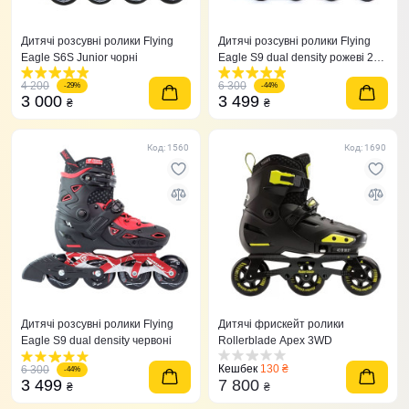
Дитячі розсувні ролики Flying
Дитячі розсувні ролики Flying
Eagle S6S Junior чорні
Eagle S9 dual density рожеві 27-
31
4 200
6 300
-29%
-44%
3 000
3 499
₴
₴
Код: 1560
Код: 1690
Дитячі розсувні ролики Flying
Дитячі фрискейт ролики
Eagle S9 dual density червоні
Rollerblade Apex 3WD
Кешбек
130 ₴
6 300
-44%
3 499
7 800
₴
₴