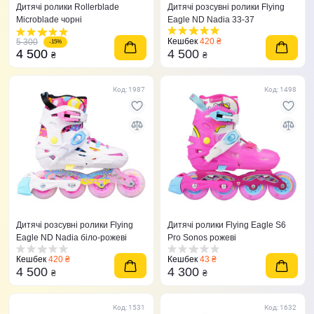
Дитячі ролики Rollerblade
Дитячі розсувні ролики Flying
Microblade чорні
Eagle ND Nadia 33-37
Кешбек
420 ₴
5 300
-15%
4 500
4 500
₴
₴
Код: 1987
Код: 1498
Дитячі розсувні ролики Flying
Дитячі ролики Flying Eagle S6
Eagle ND Nadia біло-рожеві
Pro Sonos рожеві
Кешбек
420 ₴
Кешбек
43 ₴
4 500
4 300
₴
₴
Код: 1531
Код: 1632