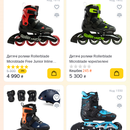
Код: 1610
Код: 1802
Дитячі ролики Rollerblade
Дитячі ролики Rollerblade
Microblade Free Junior Inline
Microblade чорні/зелені
Skates червоні
Кешбек
245 ₴
5 300
-6%
4 990
5 300
₴
₴
Код: 1700
Код: 1550