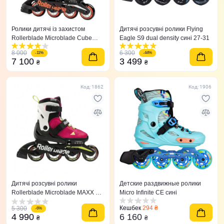
Ролики дитячі із захистом
Дитячі розсувні ролики Flying
Rollerblade Microblade Сube
Eagle S9 dual density сині 27-31
Orange/Blue
8 000
6 300
-11%
-44%
7 100
3 499
₴
₴
Код: 1862
Код: 1906
Дитячі розсувні ролики
Детские раздвижные ролики
Rollerblade Microblade MAXX G
Micro Infinite CE сині
36,5-40,5
Кешбек
294 ₴
5 300
-6%
4 990
6 160
₴
₴