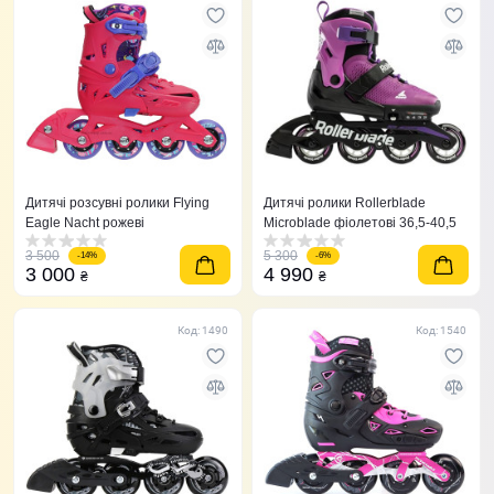
Дитячі розсувні ролики Flying
Дитячі ролики Rollerblade
Eagle Nacht рожеві
Microblade фіолетові 36,5-40,5
3 500
5 300
-14%
-6%
3 000
4 990
₴
₴
Код: 1490
Код: 1540