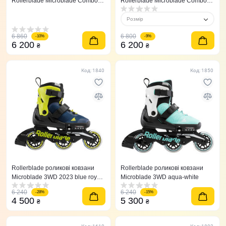
Rollerblade Microblade Combo
Rollerblade Microblade Combo
Midnight Blue/Orange
Rosa Blanco 36,5-40,5
Розмір
6 860
6 800
-10%
-9%
6 200
6 200
₴
₴
Код: 1840
Код: 1850
Rollerblade роликові ковзани
Rollerblade роликові ковзани
Microblade 3WD 2023 blue royal-
Microblade 3WD aqua-white
lime
6 240
6 240
-28%
-15%
4 500
5 300
₴
₴