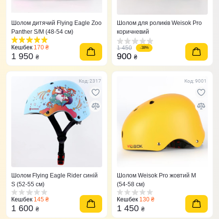
Шолом дитячий Flying Eagle Zoo
Шолом для роликів Weisok Pro
Panther S/M (48-54 см)
коричневий
Кешбек
170 ₴
1 450
-38%
1 950
900
₴
₴
Код: 2317
Код: 9001
Шолом Flying Eagle Rider синій
Шолом Weisok Pro жовтий M
S (52-55 cм)
(54-58 см)
Кешбек
145 ₴
Кешбек
130 ₴
1 600
1 450
₴
₴