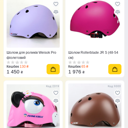
Шолом для роликів Weisok Pro
Шолом Rollerblade JR S (48-54
фіолетовий
см)
Кешбек
130 ₴
Кешбек
65 ₴
1 450
1 976
₴
₴
Код: 2319
Код: 9300