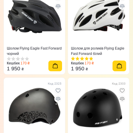
Шолом Flying Eagle Fast Forward
Шолом для роликів Flying Eagle
чорний
Fast Forward білий
Кешбек
170 ₴
Кешбек
170 ₴
1 950
1 950
₴
₴
Код: 2325
Код: 2303