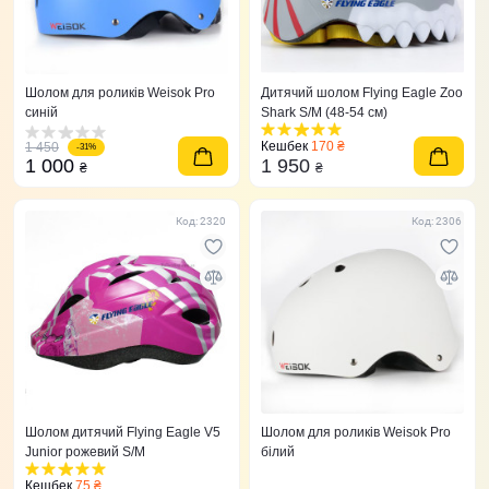
Шолом для роликів Weisok Pro
Дитячий шолом Flying Eagle Zoo
синій
Shark S/M (48-54 см)
Кешбек
170 ₴
1 450
-31%
1 000
1 950
₴
₴
Код: 2320
Код: 2306
Шолом дитячий Flying Eagle V5
Шолом для роликів Weisok Pro
Junior рожевий S/M
білий
Кешбек
75 ₴