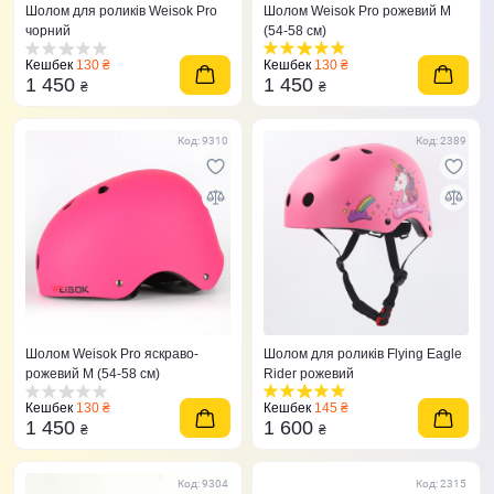
Шолом для роликів Weisok Pro
Шолом Weisok Pro рожевий M
чорний
(54-58 см)
Кешбек
130 ₴
Кешбек
130 ₴
1 450
1 450
₴
₴
Код: 9310
Код: 2389
Шолом Weisok Pro яскраво-
Шолом для роликів Flying Eagle
рожевий M (54-58 см)
Rider рожевий
Кешбек
130 ₴
Кешбек
145 ₴
1 450
1 600
₴
₴
Код: 9304
Код: 2315