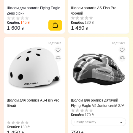
Шолом для роликів Flying Eagle
Шолом роликів AS-Fish Pro
Zeus сірий
чорний
Кешбек
145 ₴
Кешбек
130 ₴
1 600
1 450
₴
₴
Код: 2306
Код: 2321
Шолом для роликів AS-Fish Pro
Шолом для роликів дятячий
білий
Flying Eagle V5 Junior синій S/M
Кешбек
170 ₴
Розмір захисту
Кешбек
130 ₴
1 450
750