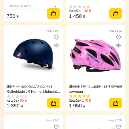
Розмір захисту
Кешбек
130 ₴
750
1 450
₴
₴
Код: 1564
Код: 2342
Дитячий шолом для роликів
Шолом Flying Eagle Fast Forward
Rollerblade JR Helmet Midnight
рожевий
Blue
Кешбек
65 ₴
Кешбек
170 ₴
1 350
1 950
₴
₴
Код: 2341
Код: 2328