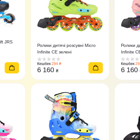
ift JRS
Ролики дитячі розсувні Micro
Ролики ди
Infinite CE зелені
Infinite 
Кешбек
294 ₴
Кешбек
29
6 160
6 160
₴