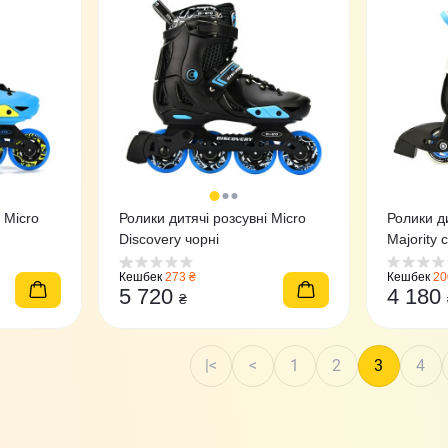
 Micro
Ролики дитячі розсувні Micro
Ролики ди
Discovery чорні
Majority 
Кешбек
273 ₴
Кешбек
20
5 720
4 180
₴
|<
<
1
2
3
4