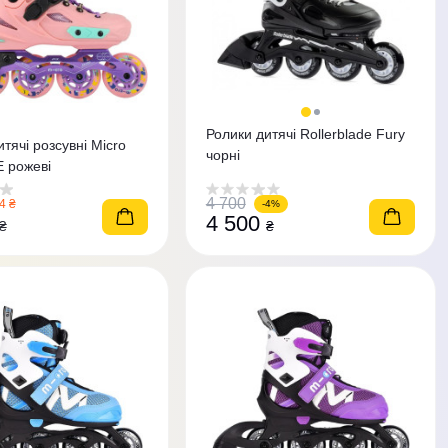
Ролики дитячі Rollerblade Fury
тячі розсувні Micro
чорні
CE рожеві
4 700
4 ₴
-4%
4 500
₴
₴