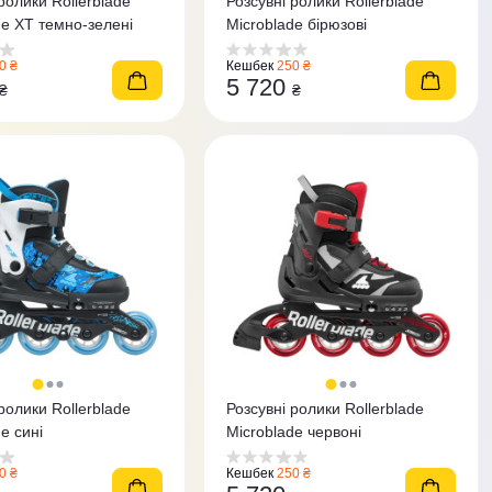
ролики Rollerblade
Розсувні ролики Rollerblade
de XT темно-зелені
Microblade бірюзові
0 ₴
Кешбек
250 ₴
5 720
₴
₴
ролики Rollerblade
Розсувні ролики Rollerblade
e сині
Microblade червоні
0 ₴
Кешбек
250 ₴