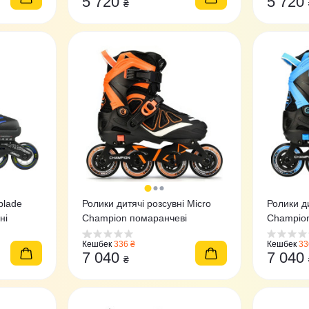
5 720
5 720
₴
blade
Ролики дитячі розсувні Micro
Ролики ди
ні
Champion помаранчеві
Champion
Кешбек
336 ₴
Кешбек
33
7 040
7 040
₴