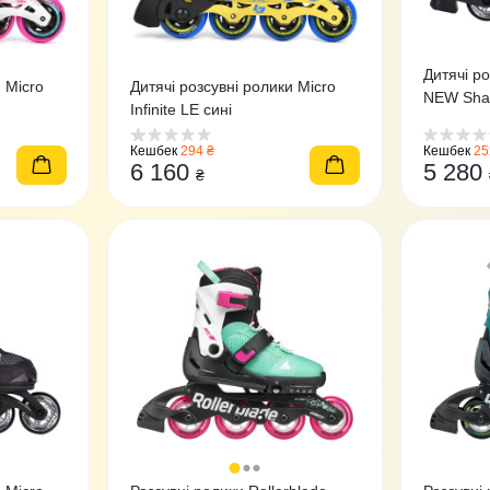
Дитячі ро
 Micro
Дитячі розсувні ролики Micro
NEW Shap
Infinite LE сині
Кешбек
294 ₴
Кешбек
25
6 160
5 280
₴