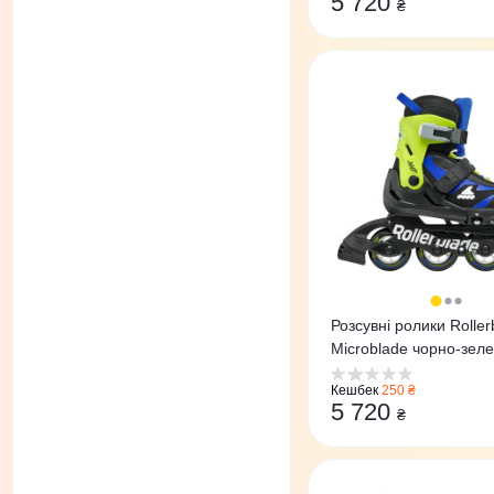
5 720
₴
Розсувні ролики Roller
Microblade чорно-зеле
Кешбек
250 ₴
5 720
₴