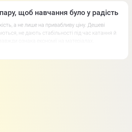
 пару, щоб навчання було у радість
ість, а не лише на привабливу ціну. Дешеві
ються, не дають стабільності під час катання й
завжди ознака економії на матеріалах,
вони не принесуть задоволення ні вам, ні дитині.
рослих. Саме в цій ціновій категорії ви отримаєте
валий бут-ролик (черевик). Коли ролики
 не призводить до тріщин чи пошкоджень. У
поїздки, не кажучи вже про тренування з
кісні дитячі ролики для початківців у магазині