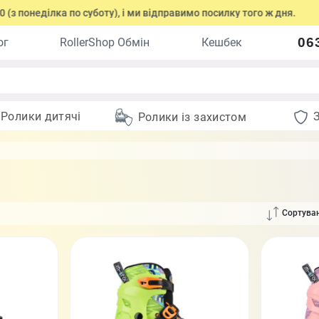
а по суботу), і ми відправимо посилку того ж дня.
Оформіть
06
ог
RollerShop Обмін
Кешбек
Ролики дитячі
Ролики із захистом
Сортуван