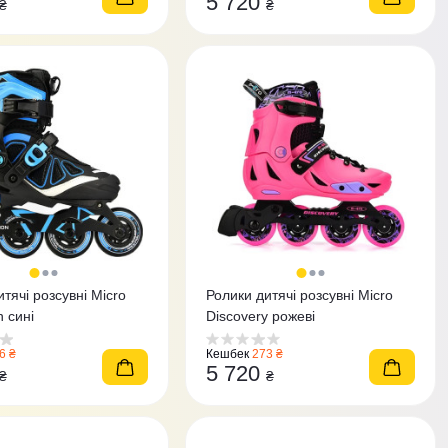
5 720
₴
₴
тячі розсувні Micro
Ролики дитячі розсувні Micro
 сині
Discovery рожеві
6 ₴
Кешбек
273 ₴
5 720
₴
₴