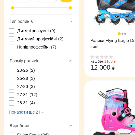
Тип роликів
Дитячі розсувні
(9)
Дитячий професійні
(2)
Ролики Flying Eagle Dr
сині
Напівпрофесійні
(7)
Розмір роликів
Кешбек
1100 ₴
12 000
₴
23-26
(2)
25-28
(3)
27-30
(3)
27-31
(12)
28-31
(4)
Показати ще 21
Виробник
Flying Eagle
(26)