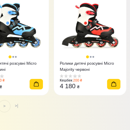
тячі розсувні Micro
Ролики дитячі розсувні Micro
сині
Majority червоні
0 ₴
Кешбек
200 ₴
4 180
₴
₴
>|
>