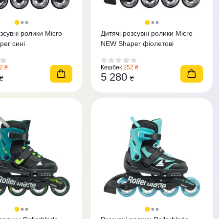
зсувні ролики Micro
Дитячі розсувні ролики Micro
er сині
NEW Shaper фіолетові
2 ₴
Кешбек
252 ₴
5 280
₴
₴