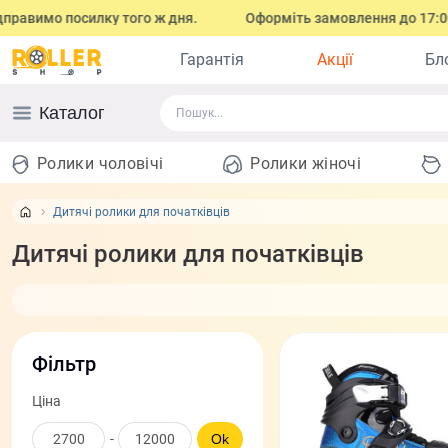
осилку того ж дня.
Оформіть замовлення до 17:00 (з понеділк
Гарантія
Акції
Бл
Каталог
Ролики чоловічі
Ролики жіночі
Дитячі ролики для початківців
Дитячі ролики для початківців
Фільтр
Ціна
-
Ok