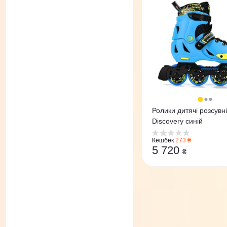
Ролики дитячі розсувні
Discovery синій
Кешбек
273 ₴
5 720
₴