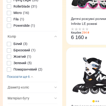
Rollerblade
(31)
Micro
(16)
Дитячі розсувні ролики
Fila
(1)
Infinite LE рожеві
Powerslide
(1)
Кешбек
294 ₴
6 160
Колір
₴
Білий
(3)
Бірюзовий
(1)
Жовтий
(1)
Зелений
(5)
Помаранчевий
(2)
Показати ще 6
Діаметр коліс
Матеріал буту