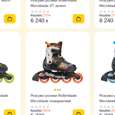
 Micro
Розсувні ролики Rollerblade
Розсувні 
Microblade XT зелені
Microbla
Кешбек
270 ₴
Кешбек
27
6 240
6 240
₴
blade
Розсувні ролики Rollerblade
Розсувні 
Microblade помаранчеві
Microblad
Кешбек
250 ₴
Кешбек
25