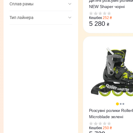
Дитячі розсувні ролики
Сплав рамы
NEW Shaper чорні
Тип лайнера
Кешбек
252 ₴
5 280
₴
Розсувні ролики Roller
Microblade зелені
Кешбек
250 ₴