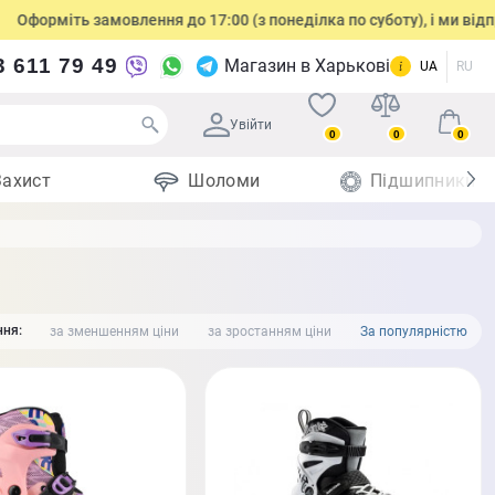
 замовлення до 17:00 (з понеділка по суботу), і ми відправимо пос
3 611 79 49
Магазин в Харькові
UA
RU
Увійти
0
0
0
Захист
Шоломи
Підшипники
ня:
за зменшенням ціни
за зростанням ціни
За популярністю