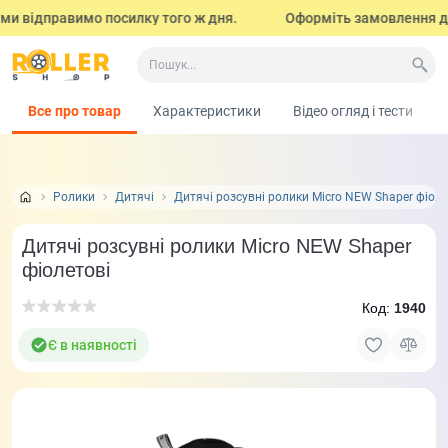
и відправимо посилку того ж дня.
Оформіть замовлення до 17
Все про товар
Характеристики
Відео огляд і тести
Ролики
Дитячі
Дитячі розсувні ролики Micro NEW Shaper фіоле
Дитячі розсувні ролики Micro NEW Shaper
фіолетові
Код:
1940
Є в наявності