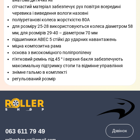
анатомії дитячих ніг
сітчастий матеріал забезпечує рух повітря всередині
черевика і виведення вологи назовні
поліуретанові колеса жорсткістю 80А
для розміру 25-28 використовуються колеса діаметром 58
мм, для розмірів 29-40 – діаметром 70 мм
підшипники ABEC 5 стійкі до ударних навантажень
міцна композитна рама
основа з високоміцного поліпропілену
п'ятковий ремінь під 45 ° і верхня бакля забезпечують
максимальну підтримку стопи та відмінне управління
знімне гальмо в комплекті
регульований розмір
063 611 79 49
Дзвінок
rollershop.ua@gmail.com