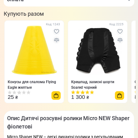
Купують разом
Код: 1243
Код: 2225
Конусы для слалома Flying
Крешпад, захисні шорти
С
Eagle желтые
Soared чорний
E
25
1 300
₴
₴
Опис Дитячі розсувні ролики Micro NEW Shaper
фіолетові
Micro Shaper NEW – легкі дихаючі ролики з регульованим