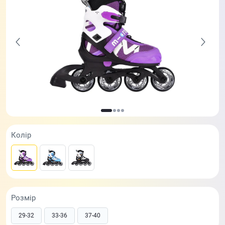
Колір
Розмір
29-32
33-36
37-40