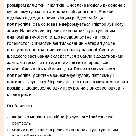
розміром для дітей і підлітків. Оновлена модель виконана в
сучасному і дизайні і стильних забарвленнях. Ролики
відмінно підходять початківцям райдерам. Міцна
поліпропіленова основа не деформується і підтримує ногу
знизу. Напівм'який черевик виконаний з урахуванням
анатомії дитячої стопи, що не здавлює і не натирає
голеностоп. Сітчастий вентильований матеріал добре
пропускає повітря і виводить вологу назовні. Система
швидкого застібання складається з бакли з додатковими
замками і ременя п'яти, з якими легко впораються
самостійно навіть найменші діти. Разом з манжетою з
поліпропілену система забезпечує чудову підтримку і
надійно фіксує ногу. Черевик регулюється в межах чотирьох
розмірів, що дозволяє одну пару роликів використовувати
кілька років.
Особливості:
жорстка манжета надійно фіксує ногу і забезпечує
контроль
м'який внутрішній черевик виконаний з урахуванням