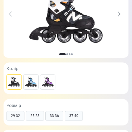
Колір
Розмір
29-32
25-28
33-36
37-40