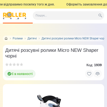
відправимо посилку того ж дня.
Оформіть замовлення до 17:0
Все про товар
Характеристики
Відео огляд і тести
Ролики
Дитячі
Дитячі розсувні ролики Micro NEW Shaper чорні
Дитячі розсувні ролики Micro NEW Shaper
чорні
Код:
1939
Є в наявності