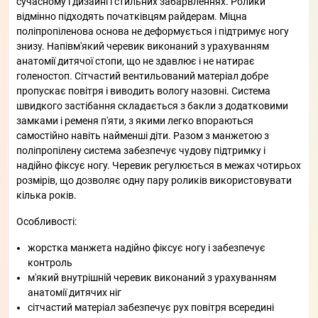
сучасному і дизайні і стильних забарвленнях. Ролики
відмінно підходять початківцям райдерам. Міцна
поліпропіленова основа не деформується і підтримує ногу
знизу. Напівм'який черевик виконаний з урахуванням
анатомії дитячої стопи, що не здавлює і не натирає
голеностоп. Сітчастий вентильований матеріал добре
пропускає повітря і виводить вологу назовні. Система
швидкого застібання складається з бакли з додатковими
замками і ременя п'яти, з якими легко впораються
самостійно навіть найменші діти. Разом з манжетою з
поліпропілену система забезпечує чудову підтримку і
надійно фіксує ногу. Черевик регулюється в межах чотирьох
розмірів, що дозволяє одну пару роликів використовувати
кілька років.
Особливості:
жорстка манжета надійно фіксує ногу і забезпечує
контроль
м'який внутрішній черевик виконаний з урахуванням
анатомії дитячих ніг
сітчастий матеріал забезпечує рух повітря всередині