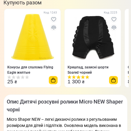
Купують разом
Код: 1243
Код: 2225
Конусы для слалома Flying
Крешпад, захисні шорти
С
Eagle желтые
Soared чорний
E
25
1 300
₴
₴
Опис Дитячі розсувні ролики Micro NEW Shaper
чорні
Micro Shaper NEW – легкі дихаючі ролики з регульованим
розміром для дітей і підлітків. Оновлена модель виконана в