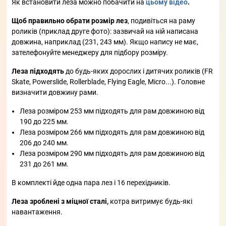
Як встановити леза можно побачити на
цьому відео
.
Щоб правильно обрати розмір лез
, подивіться на раму
роликів (приклад друге фото): зазвичай на ній написана
довжина, наприклад (231, 243 мм). Якщо напису не має,
зателефонуйте менеджеру для підбору розміру.
Леза підходять
до будь-яких дорослих і дитячих роликів (FR
Skate, Powerslide, Rollerblade, Flying Eagle, Micro...). Головне
визначити довжину рами.
Леза розміром 253 мм підходять для рам довжиною від
190 до 225 мм.
Леза розміром 266 мм підходять для рам довжиною від
206 до 240 мм.
Леза розміром 290 мм підходять для рам довжиною від
231 до 261 мм.
В комплекті йде одна пара лез і 16 перехідників.
Леза зроблені з міцної сталі,
котра витримує будь-які
навантаження.