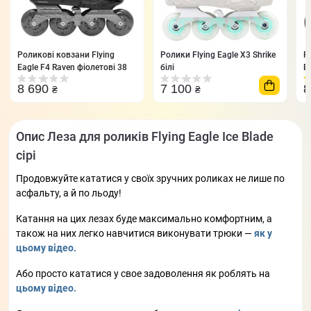
Роликові ковзани Flying
Ролики Flying Eagle X3 Shrike
Р
Eagle F4 Raven фіолетові 38
білі
Bl
8 690
7 100
8
₴
₴
Опис Леза для роликів Flying Eagle Ice Blade
сірі
Продовжуйте кататися у своїх зручних роликах не лише по
асфальту, а й по льоду!
Катання на цих лезах буде максимально комфортним, а
також на них легко навчитися виконувати трюки —
як у
цьому відео.
Або просто кататися у свое задоволення як роблять на
цьому відео.