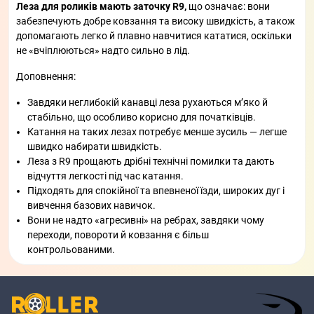
Леза для роликів мають заточку R9,
що означає: вони
забезпечують добре ковзання та високу швидкість, а також
допомагають легко й плавно навчитися кататися, оскільки
не «вчіплюються» надто сильно в лід.
Доповнення:
Завдяки неглибокій канавці леза рухаються м’яко й
стабільно, що особливо корисно для початківців.
Катання на таких лезах потребує менше зусиль — легше
швидко набирати швидкість.
Леза з R9 прощають дрібні технічні помилки та дають
відчуття легкості під час катання.
Підходять для спокійної та впевненої їзди, широких дуг і
вивчення базових навичок.
Вони не надто «агресивні» на ребрах, завдяки чому
переходи, повороти й ковзання є більш
контрольованими.