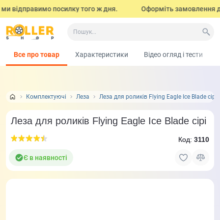
и відправимо посилку того ж дня.
Оформіть замовлення до 17
Все про товар
Характеристики
Відео огляд і тести
Комплектуючі
Леза
Леза для роликів Flying Eagle Ice Blade сірі
Леза для роликів Flying Eagle Ice Blade сірі
Код:
3110
Є в наявності