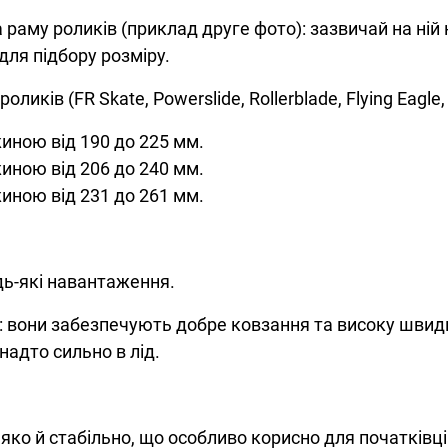
а раму роликів (приклад друге фото): зазвичай на ні
ля підбору розміру.
оликів (FR Skate, Powerslide, Rollerblade, Flying Eagl
иною від 190 до 225 мм.
иною від 206 до 240 мм.
иною від 231 до 261 мм.
дь-які навантаження.
 вони забезпечують добре ковзання та високу швидк
надто сильно в лід.
яко й стабільно, що особливо корисно для початківці