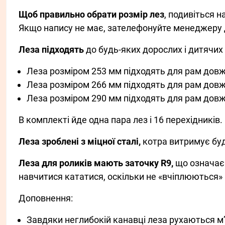
Щоб правильно обрати розмір лез
, подивіться н
Якщо напису не має, зателефонуйте менеджеру д
Леза підходять
до будь-яких дорослих і дитячих р
Леза розміром 253 мм підходять для рам довж
Леза розміром 266 мм підходять для рам довж
Леза розміром 290 мм підходять для рам довж
В комплекті йде одна пара лез і 16 перехідників.
Леза зроблені з міцної сталі,
котра витримує бу
Леза для роликів мають заточку R9,
що означає:
навчитися кататися, оскільки не «вчіплюються» 
Доповнення:
Завдяки неглибокій канавці леза рухаються м’