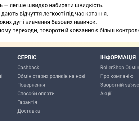
ль — легше швидко набирати швидкість.
 дають відчуття легкості під час катання.
роких дуг і вивчення базових навичок.
 чому переходи, повороти й ковзання є більш контро
СЕРВІС
ІНФОРМАЦІЯ
Cashback
RollerShop Обмі
і
Обмін старих роликів на нові
Про компанію
Повернення
Зворотній зв’яз
Способи оплати
Акції
Гарантія
Доcтавкa