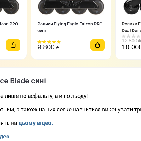
alcon PRO
Ролики Flying Eagle Falcon PRO
Ролики F
сині
Dual Den
12 800
₴
9 800
10 00
₴
ce Blade cині
е лише по асфальту, а й по льоду!
тним, а також на них легко навчитися виконувати т
лять на
цьому відео.
ідео
.