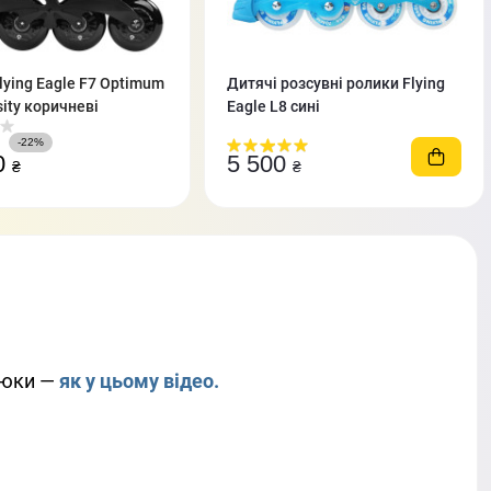
lying Eagle F7 Optimum
Дитячі розсувні ролики Flying
sity коричневі
Eagle L8 сині
-22%
0
5 500
₴
₴
рюки —
як у цьому відео.