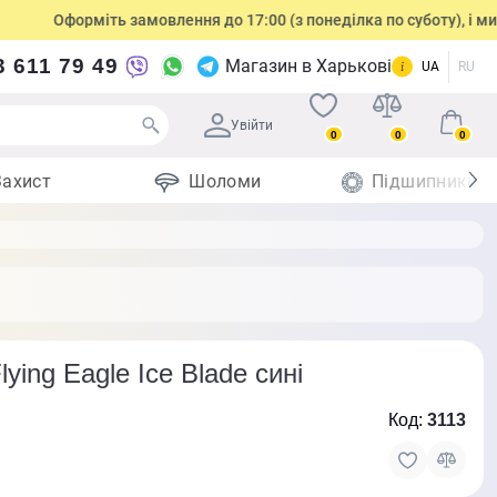
Оформіть замовлення до 17:00 (з понеділка по суботу), і ми відпр
3 611 79 49
Магазин в Харькові
UA
RU
Увійти
0
0
0
Захист
Шоломи
Підшипники
ying Eagle Ice Blade cині
Код:
3113