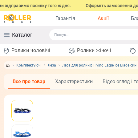
правимо посилку того ж дня.
Оформіть замовлення до 17:00 (з
Гарантія
Акції
Бл
Каталог
Ролики чоловічі
Ролики жіночі
Комплектуючі
Леза
Леза для роликів Flying Eagle Ice Blade cині
Все про товар
Характеристики
Відео огляд і т