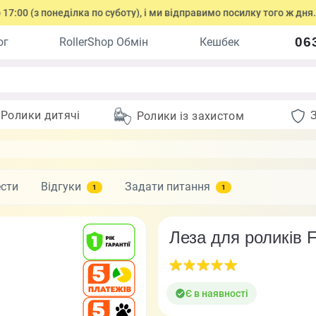
 понеділка по суботу), і ми відправимо посилку того ж дня.
06
ог
RollerShop Обмін
Кешбек
Ролики дитячі
Ролики із захистом
ести
Відгуки
Задати питання
1
1
Леза для роликів Fl
Є в наявності