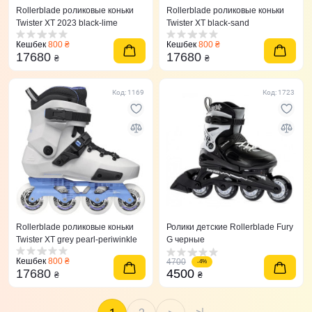
Rollerblade роликовые коньки
Rollerblade роликовые коньки
Twister XT 2023 black-lime
Twister XT black-sand
Кешбек
800 ₴
Кешбек
800 ₴
17680
17680
₴
₴
Код: 1169
Код: 1723
Rollerblade роликовые коньки
Ролики детские Rollerblade Fury
Twister XT grey pearl-periwinkle
G черные
Кешбек
800 ₴
4700
-4%
17680
4500
₴
₴