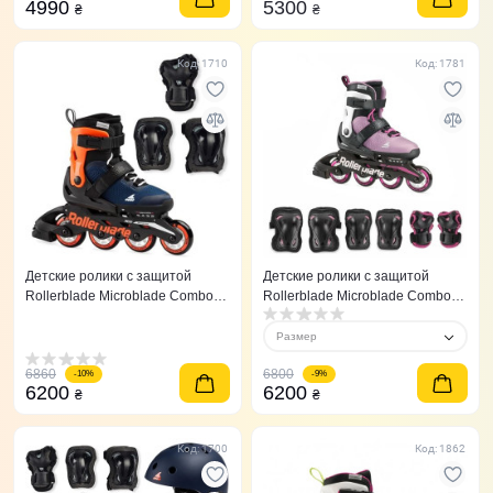
4990
5300
₴
₴
Код: 1710
Код: 1781
Детские ролики с защитой
Детские ролики с защитой
Rollerblade Microblade Combo
Rollerblade Microblade Combo
Midnight Blue/Orange
Rosa Blanco 36,5-40,5
Размер
6860
6800
-10%
-9%
6200
6200
₴
₴
Код: 1700
Код: 1862