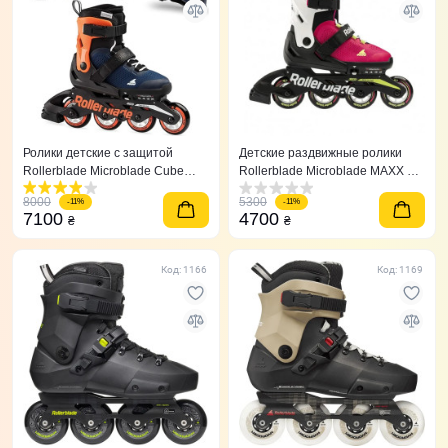
Ролики детские с защитой
Детские раздвижные ролики
Rollerblade Microblade Сube
Rollerblade Microblade MAXX G
Orange/Blue
36,5-40,5
8000
5300
-11%
-11%
7100
4700
₴
₴
Код: 1166
Код: 1169