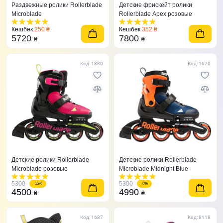
Раздвежные ролики Rollerblade
Детские фрискейт ролики
Microblade
Rollerblade Apex розовые
Кешбек
250 ₴
Кешбек
352 ₴
5720
7800
₴
₴
Код: 1880
Код: 1620
Детские ролики Rollerblade
Детские ролики Rollerblade
Microblade розовые
Microblade Midnight Blue
5300
5300
-15%
-6%
4500
4990
₴
₴
Код: 1687
Код: 8118