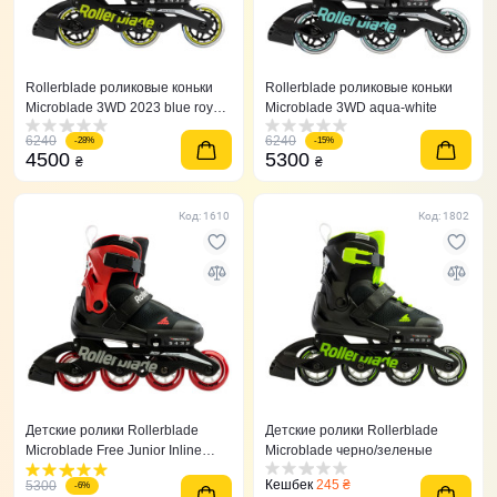
Rollerblade роликовые коньки
Rollerblade роликовые коньки
Microblade 3WD 2023 blue royal-
Microblade 3WD aqua-white
lime
6240
6240
-28%
-15%
4500
5300
₴
₴
Код: 1610
Код: 1802
Детские ролики Rollerblade
Детские ролики Rollerblade
Microblade Free Junior Inline
Microblade черно/зеленые
Skates красные
Кешбек
245 ₴
5300
-6%