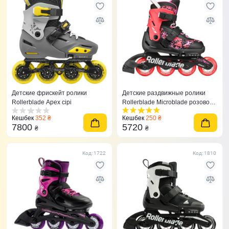
Детские фрискейт ролики
Детские раздвижные ролики
Rollerblade Apex сірі
Rollerblade Microblade розово-
красные
Кешбек
352 ₴
Кешбек
250 ₴
7800
5720
₴
₴
Код: 1722
Код: 1810