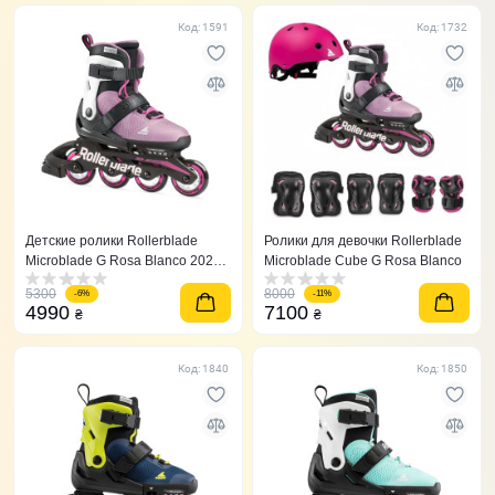
Код: 1591
Код: 1732
Детские ролики Rollerblade
Ролики для девочки Rollerblade
Microblade G Rosa Blanco 2021
Microblade Cube G Rosa Blanco
розовые 36,5-40,5
5300
8000
-6%
-11%
4990
7100
₴
₴
Код: 1840
Код: 1850