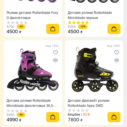
Ролики детские Rollerblade Fury
Детские ролики Rollerblade
G фиолетовые
Microblade черные
4700
5300
-4%
-15%
4500
4500
₴
₴
Код: 1632
Код: 1690
Детские ролики Rollerblade
Детские фрискейт ролики
Microblade фиолетовые 36,5-
Rollerblade Apex 3WD
40,5
Кешбек
130 ₴
5300
-6%
4990
7800
₴
₴