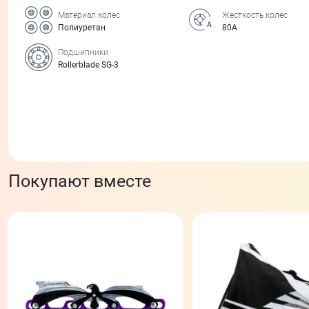
Материал колес
Жесткость колес
Полиуретан
80А
Подшипники
Rollerblade SG-3
Покупают вместе