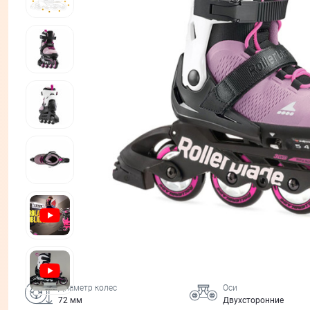
Диаметр колес
Оси
72 мм
Двухсторонние