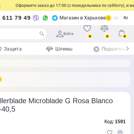
Оформите заказ до 17:00 (с понедельника по субботу), и мы отпра
 611 79 49
Магазин в Харькове
UA
RU
Войти
0
0
0
Защита
Шлемы
Подшипники
lerblade Microblade G Rosa Blanco
-40,5
Код:
1591