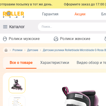
м посылку в тот же день.
Оформите заказ до 17:00 (с понед
Гарантия
Акции
Бл
Каталог
Ролики мужские
Ролики женские
Ролики
Детские
Детские ролики Rollerblade Microblade G Rosa 
Все о товаре
Характеристики
Видео обзор и т