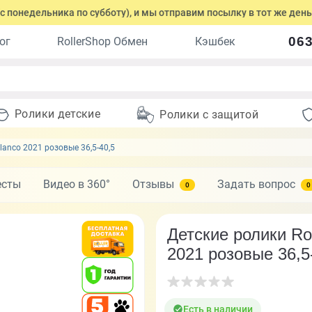
ельника по субботу), и мы отправим посылку в тот же день.
063
ог
RollerShop Обмен
Кэшбек
Ролики детские
Ролики с защитой
Blanco 2021 розовые 36,5-40,5
есты
Видео в 360°
Отзывы
Задать вопрос
0
0
Детские ролики Rol
2021 розовые 36,5
Есть в наличии