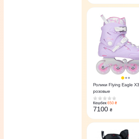
Ролики Flying Eagle X3
розовые
Кешбек
650 ₴
7100
₴