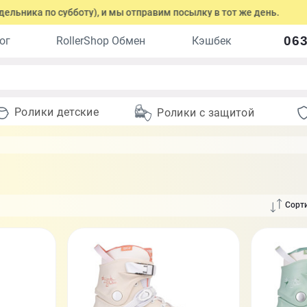
субботу), и мы отправим посылку в тот же день.
Оформите з
063
ог
RollerShop Обмен
Кэшбек
Ролики детские
Ролики с защитой
Сорти