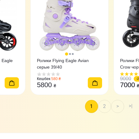
 Eagle
Ролики Flying Eagle Avian
Ролики F
серые 39/40
Crow чо
9000
Кешбек
580 ₴
-
5800
7000
₴
>|
1
2
>