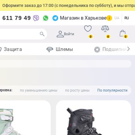
аказ до 17:00 (с понедельника по субботу), и мы отправим посылку
 611 79 49
Магазин в Харькове
UA
RU
Войти
0
0
0
Защита
Шлемы
Подшипники
ровка:
по уменьшению цены
по росту цены
По популярности