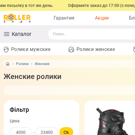
в тот же день.
Оформите заказ до 17:00 (с понедельника по 
Гарантия
Акции
Бл
Каталог
Ролики мужские
Ролики женские
Ролики
Женские
Женские ролики
Фільтр
Цена
-
Ok