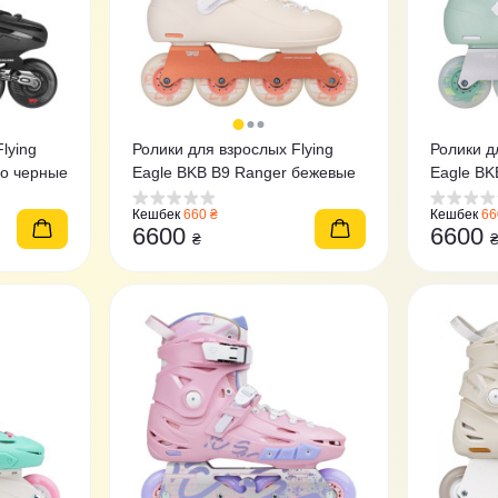
lying
Ролики для взрослых Flying
Ролики д
 (bkb b5s) Hero черные
Eagle BKB B9 Ranger бежевые
Eagle BK
нефрито
Кешбек
660 ₴
Кешбек
66
6600
6600
₴