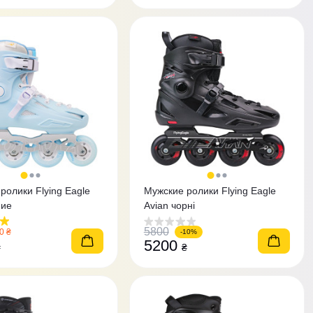
ролики Flying Eagle
Мужские ролики Flying Eagle
ние
Avian чорні
5800
0 ₴
-10%
5200
₴
₴