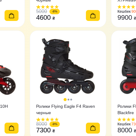
е
чорные
X7FReav
5000
Кешбек
90
-8%
4600
9900
₴
110H
Ролики Flying Eagle F4 Raven
Ролики F
черные
Blackfire
8000
Кешбек
73
-9%
7300
8000
₴