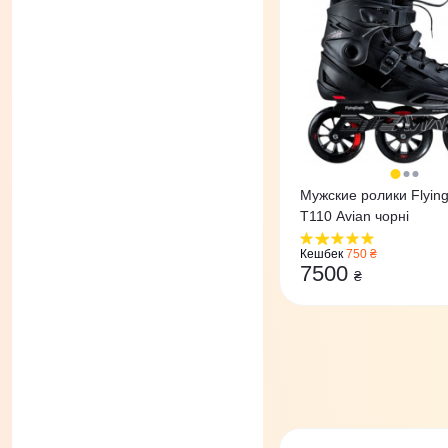
Мужские ролики Flying
T110 Avian чорні
Кешбек
750 ₴
7500
₴