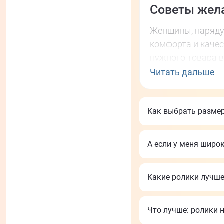
Советы жел
Женщины, наряду
комфорта и каче
нужного товара в
особенно, внутре
Читать дальше
Начинающим ролл
желательно подби
Как выбрать разме
выполнения трюк
замены.
А если у меня широ
В нашем интернет
также комплектую
Какие ролики лучше
Seba;
Powerslide;
Что лучше: ролики н
Flying Eagle
;