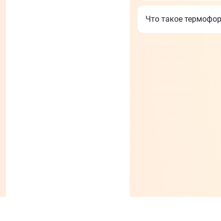
Rollerblade
;
Что такое термофо
Fila;
FR Skate.
Как выбрать
Такие изделия им
Ширина ботинка
Небольшая выем
Вес (женские и
Способ застеги
Эстетичный вне
Более широкая 
Роллершам началь
универсальны, по
торможения и уд