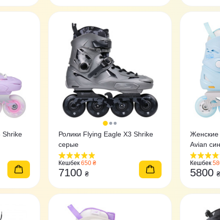
 Shrike
Ролики Flying Eagle X3 Shrike
Женские 
серые
Avian си
Кешбек
650 ₴
Кешбек
58
7100
5800
₴