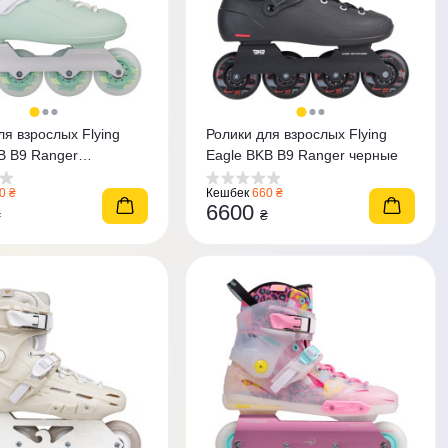
ля взрослых Flying
Ролики для взрослых Flying
B B9 Ranger
Eagle BKB B9 Ranger черные
вые
0 ₴
Кешбек
660 ₴
6600
₴
₴