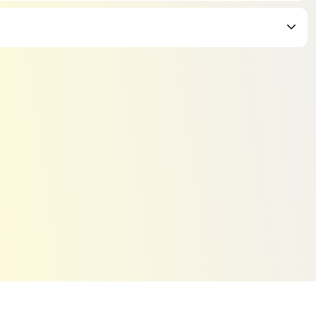
ичительные особенности
аму);
того катания), поскольку они практичны и
имеют мягкий облегающий ботинок, систему
и.