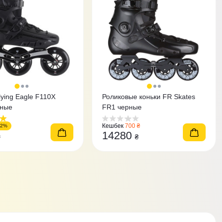
lying Eagle F110X
Роликовые коньки FR Skates
рные
FR1 черные
Кешбек
700 ₴
22%
14280
₴
₴