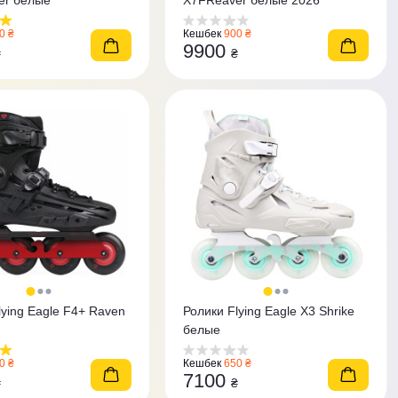
er белые
X7FReaver белые 2026
0 ₴
Кешбек
900 ₴
9900
₴
₴
lying Eagle F4+ Raven
Ролики Flying Eagle X3 Shrike
белые
0 ₴
Кешбек
650 ₴
7100
₴
₴