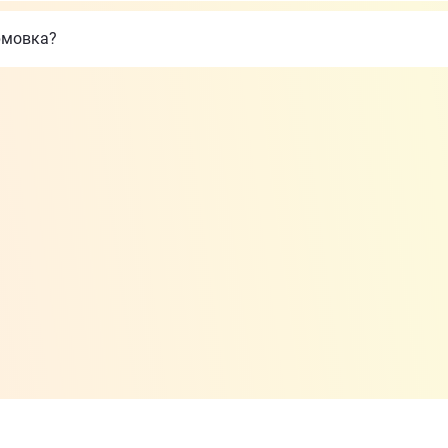
рмовка?
 ролики для женщин – основные отл
еют такие характеристики:
 (меньше чем у мужских изделий);
ка в районе голени (в некоторых моделях);
зделия имеют небольшой вес и обычно укороченную р
вания (чаще всего шнуровка);
шний вид;
цветовая палитра (яркие расцветки).
ного уровня стоит купить изделия для фитнеса (прос
зволяют уверенно держаться на ногах. Обычно они 
линенную раму, увеличивающую степень устойчивост