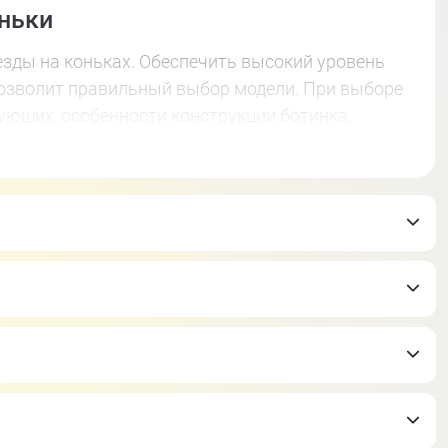
ньки
зды на коньках. Обеспечить высокий уровень
позволит правильный выбор модели. При выборе
ующих, особенности конструкции ботинка,
то обеспечивает мягкий ботинок. Также
элементов. Во время интенсивного катания,
аются, поэтому важно иметь возможность их
изводители качественных женских роликов, а