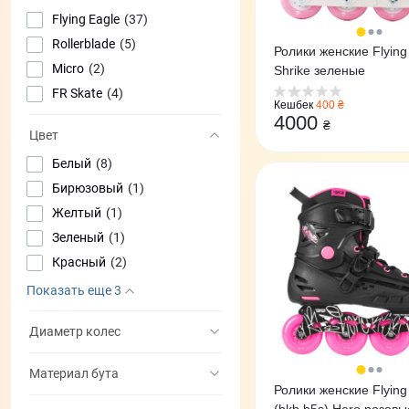
Flying Eagle
(37)
Rollerblade
(5)
Ролики женские Flying
Micro
(2)
Shrike зеленые
FR Skate
(4)
Кешбек
400 ₴
4000
₴
Цвет
Белый
(8)
Бирюзовый
(1)
Желтый
(1)
Зеленый
(1)
Красный
(2)
Показать еще 3
Диаметр колес
Материал бута
Ролики женские Flying E