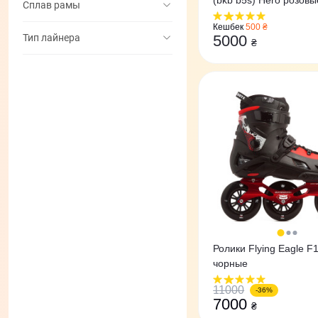
(bkb b5s) Hero розовы
Сплав рамы
Кешбек
500 ₴
Тип лайнера
5000
₴
Ролики Flying Eagle F
чорные
11000
-36%
7000
₴