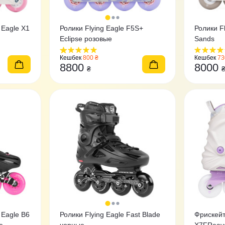
 Eagle X1
Ролики Flying Eagle F5S+
Ролики F
Eclipse розовые
Sands
Кешбек
800 ₴
Кешбек
73
8800
8000
₴
agle B6
Ролики Flying Eagle Fast Blade
Фрискейт