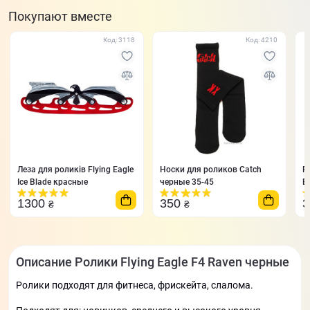
Покупают вместе
Код: 3118
Код: 4210
Леза для роликів Flying Eagle
Носки для роликов Catch
Р
Ice Blade красные
черные 35-45
E
л
1300
350
₴
₴
Описание Ролики Flying Eagle F4 Raven черные
Ролики подходят для фитнеса, фрискейта, слалома.