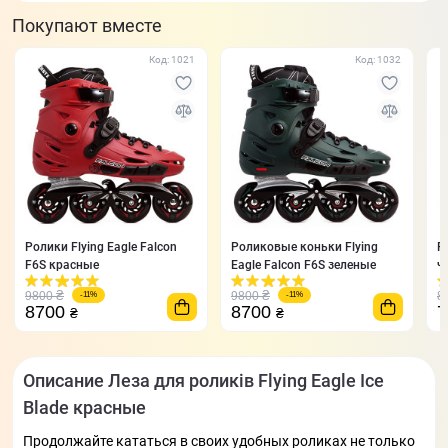
Покупают вместе
Код: 1021
Код: 1032
Ролики Flying Eagle Falcon
Роликовые коньки Flying
Р
F6S красные
Eagle Falcon F6S зеленые
ч
₴
₴
9800
9800
8
-11%
-11%
8700
8700
₴
₴
Описание Леза для роликів Flying Eagle Ice
Blade красные
Продолжайте кататься в своих удобных роликах не только