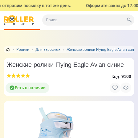
тправим посылку в тот же день.
Оформите заказ до 17:00 (с
Все о товаре
Характеристики
Отзывы
Задать
1
Ролики
Для взрослых
Женские ролики Flying Eagle Avian сини
Женские ролики Flying Eagle Avian синие
Код:
9100
Есть в наличии