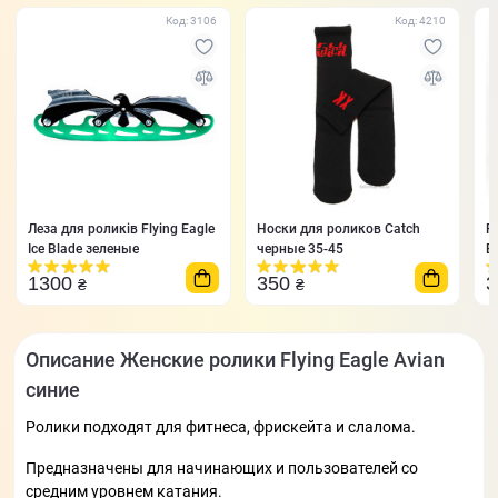
Код: 3106
Код: 4210
Леза для роликів Flying Eagle
Носки для роликов Catch
Р
Ice Blade зеленые
черные 35-45
E
4
1300
350
₴
₴
Описание Женские ролики Flying Eagle Avian
синие
Ролики подходят для фитнеса, фрискейта и слалома.
Предназначены для начинающих и пользователей со
средним уровнем катания.