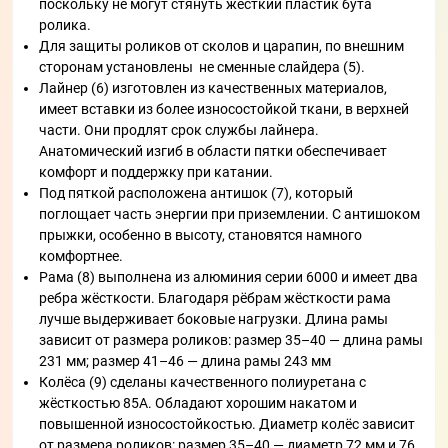
поскольку не могут стянуть жесткий пластик бута
ролика.
Для защиты роликов от сколов и царапин, по внешним
сторонам установлены не сменные слайдера (5).
Лайнер (6) изготовлен из качественных материалов,
имеет вставки из более износостойкой ткани, в верхней
части. Они продлят срок службы лайнера.
Анатомический изгиб в области пятки обеспечивает
комфорт и поддержку при катании.
Под пяткой расположена антишок (7), который
поглощает часть энергии при приземлении. С антишоком
прыжки, особенно в высоту, становятся намного
комфортнее.
Рама (8) выполнена из алюминия серии 6000 и имеет два
ребра жёсткости. Благодаря рёбрам жёсткости рама
лучше выдерживает боковые нагрузки. Длина рамы
зависит от размера роликов: размер 35–40 — длина рамы
231 мм; размер 41–46 — длина рамы 243 мм
Колёса (9) сделаны качественного полиуретана с
жёсткостью 85A. Обладают хорошим накатом и
повышенной износостойкостью. Диаметр колёс зависит
от размера роликов: размер 35–40 — диаметр 72 мм и 76