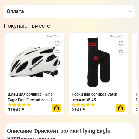
Оплата
Покупают вместе
Код: 2328
Код: 4210
Шлем для роликов Flying
Носки для роликов Catch
Р
Eagle Fast Forward белый
черные 35-45
E
4
1950
350
₴
₴
Описание Фрискейт ролики Flying Eagle