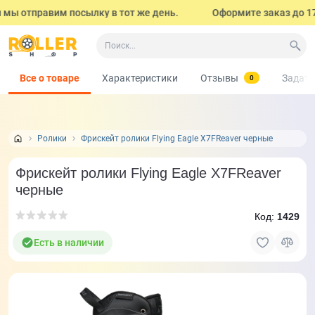
мы отправим посылку в тот же день.
Оформите заказ до 17:0
Все о товаре
Характеристики
Отзывы
Задать
0
Ролики
Фрискейт ролики Flying Eagle X7FReaver черные
Фрискейт ролики Flying Eagle X7FReaver
черные
Код:
1429
Есть в наличии