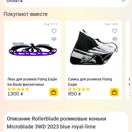
Оплата
Покупают вместе
Код: 3115
Код: 1490
Леза для роликів Flying Eagle
Сумка для роликов Flying
Ш
Ice Blade фиолетовые
Eagle
P
1300
850
₴
₴
Описание Rollerblade роликовые коньки
Microblade 3WD 2023 blue royal-lime