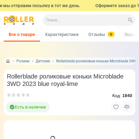
 мы отправим посылку в тот же день.
Оформите заказ до 17:
Все о товаре
Характеристики
Отзывы
Задать
0
Ролики
Детские
Rollerblade роликовые коньки Microblade 3WD 2
Rollerblade роликовые коньки Microblade
3WD 2023 blue royal-lime
Код:
1840
Есть в наличии