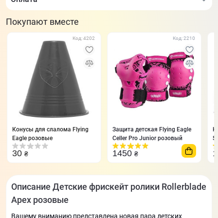
Покупают вместе
Код: 4202
Код: 2210
Конусы для слалома Flying
Защита детская Flying Eagle
Н
Eagle розовые
Celler Pro Junior розовый
S
30
1450
₴
₴
Описание Детские фрискейт ролики Rollerblade
Apex розовые
Вашему вниманию представлена ​​новая пара детских