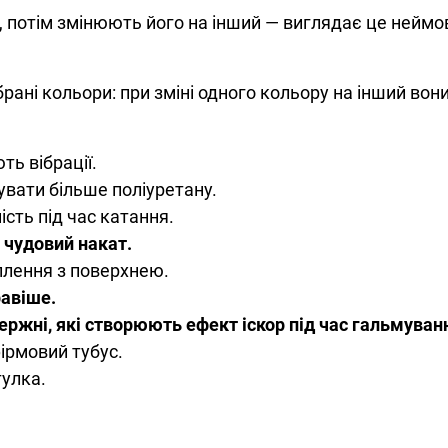
, потім змінюють його на інший — виглядає це неймо
рані кольори: при зміні одного кольору на інший во
ь вібрації.
вати більше поліуретану.
сть під час катання.
 чудовий накат.
плення з поверхнею.
равіше.
ержні, які створюють ефект іскор під час гальмуван
ірмовий тубус.
тулка.