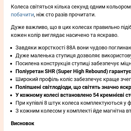
Колеса світяться кілька секунд одним кольором
побачити
, ніж сто разів прочитати.
Дуже важливо, що в цих колесах правильно підіб
кожен колір виглядає насичено та яскраво.
Завдяки жорсткості 88A вони чудово поглинают
Дуже маленька ступиця дозволяє використову
Посилена конструкція ступиці забезпечує міцні
Поліуретан SHR (Super High Rebound) гарантує
Широкий профіль коліс забезпечує краще зче
Поліпшені світлодіоди, що світять значно яск
У кожному колесі встановлено 54 кремнієві ст
При купівлі 8 штук колеса комплектуються у ф
З кожним колесом у комплекті йде магнітна в
Висновок