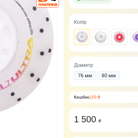
Колір
Діаметр
76 мм
80 мм
Кешбек
150 ₴
1 500
₴