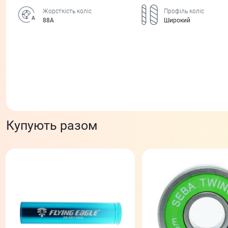
Жорсткість коліс
Профіль коліс
88А
Широкий
Купують разом