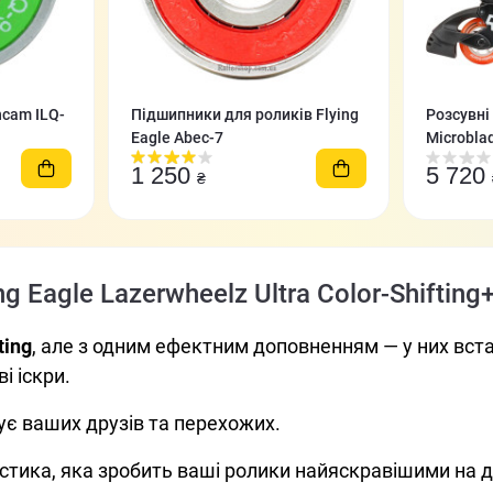
cam ILQ-
Підшипники для роликів Flying
Розсувні
Eagle Abec-7
Microbla
1 250
5 720
₴
g Eagle Lazerwheelz Ultra Color-Shiftin
ting
, але з одним ефектним доповненням — у них вст
і іскри.
ує ваших друзів та перехожих.
стика, яка зробить ваші ролики найяскравішими на д