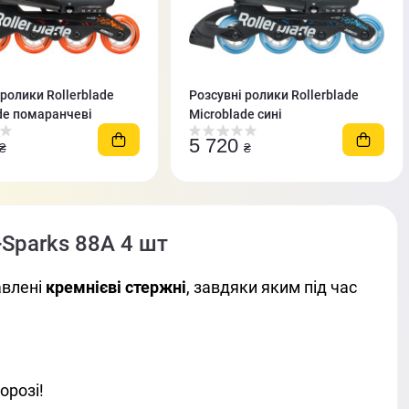
 ролики Rollerblade
Розсувні ролики Rollerblade
de помаранчеві
Microblade сині
5 720
₴
₴
g+Sparks 88A 4 шт
авлені
кремнієві стержні
, завдяки яким під час
орозі!