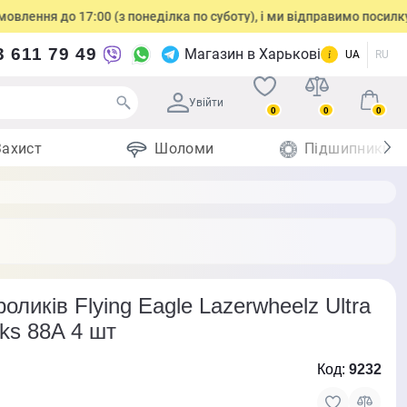
 до 17:00 (з понеділка по суботу), і ми відправимо посилку того ж
3 611 79 49
Магазин в Харькові
UA
RU
Увійти
0
0
0
Захист
Шоломи
Підшипники
оликів Flying Eagle Lazerwheelz Ultra
rks 88A 4 шт
Код:
9232