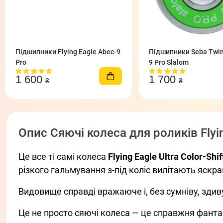
Підшипники Flying Eagle Abec-9
Підшипники Seba Twin
Pro
9 Pro Slalom
1 600
1 700
₴
₴
Опис Сяючі колеса для роликів Flyin
Це все ті самі колеса
Flying Eagle Ultra Color-Shif
різкого гальмування з-під коліс вилітають яскрав
Видовище справді вражаюче і, без сумніву, здив
Це не просто сяючі колеса — це справжня фанта