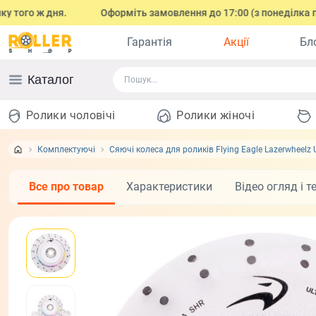
 ж дня.
Оформіть замовлення до 17:00 (з понеділка по суботу
Гарантія
Акції
Бл
Каталог
Ролики чоловічі
Ролики жіночі
Комплектуючі
Сяючі колеса для роликів Flying Eagle Lazerwheelz U
Все про товар
Характеристики
Відео огляд і т