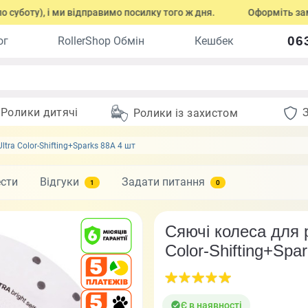
), і ми відправимо посилку того ж дня.
Оформіть замовлення
06
ог
RollerShop Обмін
Кешбек
Ролики дитячі
Ролики із захистом
ltra Color-Shifting+Sparks 88A 4 шт
ести
Відгуки
Задати питання
1
0
Сяючі колеса для р
Color-Shifting+Spa
Є в наявності