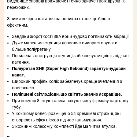
Видовище справді вражаюче і точно здивує твоїх друзів та
перехожих.
З ними вечірнє катання на роликах стане ще більш
ефектним.
Завдяки жорсткості 88A вони чудово поглинають вібрації.
Дуже маленька ступиця дозволяє використовувати
більше поліуретану.
Посилена конструкція ступиці забезпечує міцність під час
катання.
Поліуретан SHR (Super High Rebound) гарантує чудовий
накат.
Широкий профіль коліс забезпечує краще зчеплення з
поверхнею.
Поліпшені світлодіоди, що світять значно яскравіше.
При покупці 8 штук колеса пакуються у фірмову картонну
тубу.
У кожному колесі розміщено 54 кремнієві стрижні, які
створюють ефект іскор під час гальмування.
З кожним колесом у комплекті йде магнітна втулка.