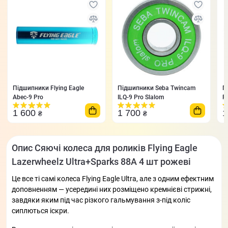
Підшипники Flying Eagle
Підшипники Seba Twincam
П
Abec-9 Pro
ILQ-9 Pro Slalom
F
1 600
1 700
1
₴
₴
Опис Сяючі колеса для роликів Flying Eagle
Lazerwheelz Ultra+Sparks 88A 4 шт рожеві
Це все ті самі колеса Flying Eagle Ultra, але з одним ефектним
доповненням — усередині них розміщено кремнієві стрижні,
завдяки яким під час різкого гальмування з-під коліс
сиплються іскри.