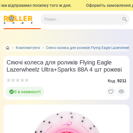
ми відправимо посилку того ж дня.
Оформіть замовлення до 1
Все про товар
Характеристики
Відео огляд і тести
Комплектуючі
Сяючі колеса для роликів Flying Eagle Lazerwheelz 
Сяючі колеса для роликів Flying Eagle
Lazerwheelz Ultra+Sparks 88A 4 шт рожеві
Код:
9211
Є в наявності