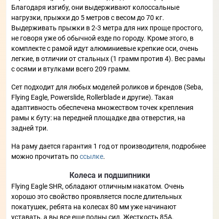
Благодаря изгибу, они выдерживают колоссальные
нагрузки, прыжки до 5 метров с весом до 70 кг.
Выдерживать прыжки в 2-3 метра для них проще простого,
не говоря уже об обычной езде по городу. Кроме этого, в
комплекте с рамой идут алюминиевые крепкие оси, очень
легкие, в отличии от стальных (1 грамм против 4). Вес рамы
с осями и втулками всего 209 грамм.
Сет подходит для любых моделей роликов и брендов (Seba,
Flying Eagle, Powerslide, Rollerblade и другие). Такая
адаптивность обеспечена множеством точек крепления
рамы к буту: на передней площадке два отверстия, на
задней три.
На раму дается гарантия 1 год от производителя, подробнее
можно прочитать по
ссылке
.
Колеса и подшипники
Flying Eagle SHR, обладают отличным накатом. Очень
хорошо это свойство проявляется после длительных
покатушек, ребята на колесах 80 мм уже начинают
уставать, а вы все еще полны сил. Жесткость 85А,