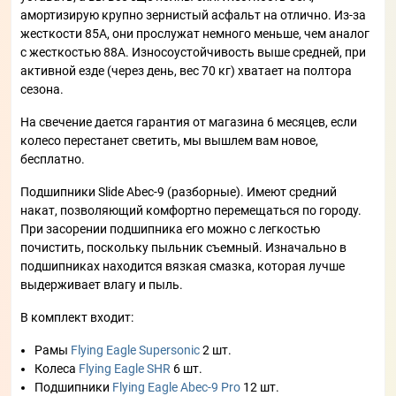
амортизирую крупно зернистый асфальт на отлично. Из-за
жесткости 85А, они прослужат немного меньше, чем аналог
с жесткостью 88А. Износоустойчивость выше средней, при
активной езде (через день, вес 70 кг) хватает на полтора
сезона.
На свечение дается гарантия от магазина 6 месяцев, если
колесо перестанет светить, мы вышлем вам новое,
бесплатно.
Подшипники Slide Abec-9 (разборные). Имеют средний
накат, позволяющий комфортно перемещаться по городу.
При засорении подшипника его можно с легкостью
почистить, поскольку пыльник съемный. Изначально в
подшипниках находится вязкая смазка, которая лучше
выдерживает влагу и пыль.
В комплект входит:
Рамы
Flying Eagle Supersonic
2 шт.
Колеса
Flying Eagle SHR
6 шт.
Подшипники
Flying Eagle Abec-9 Pro
12 шт.