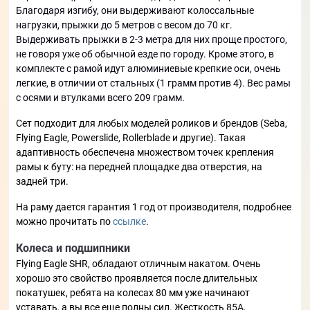
Благодаря изгибу, они выдерживают колоссальные
нагрузки, прыжки до 5 метров с весом до 70 кг.
Выдерживать прыжки в 2-3 метра для них проще простого,
не говоря уже об обычной езде по городу. Кроме этого, в
комплекте с рамой идут алюминиевые крепкие оси, очень
легкие, в отличии от стальных (1 грамм против 4). Вес рамы
с осями и втулками всего 209 грамм.
Сет подходит для любых моделей роликов и брендов (Seba,
Flying Eagle, Powerslide, Rollerblade и другие). Такая
адаптивность обеспечена множеством точек крепления
рамы к буту: на передней площадке два отверстия, на
задней три.
На раму дается гарантия 1 год от производителя, подробнее
можно прочитать по
ссылке
.
Колеса и подшипники
Flying Eagle SHR, обладают отличным накатом. Очень
хорошо это свойство проявляется после длительных
покатушек, ребята на колесах 80 мм уже начинают
уставать, а вы все еще полны сил. Жесткость 85А,