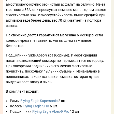
амортизирую крупно зернистый асфальт на отлично. Из-за
жесткости 85А, они прослужат немного меньше, чем аналог
с жесткостью 88А. Износоустойчивость выше средней, при
активной езде (через день, вес 70 кг) хватает на полтора
сезона.
На свечение дается гарантия от магазина 6 месяцев, если
колесо перестанет светить, мы вышлем вам новое,
бесплатно.
Подшипники Slide Abec-9 (разборные). Имеют средний
накат, позволяющий комфортно перемещаться по городу.
При засорении подшипника его можно с легкостью
почистить, поскольку пыльник съемный. Изначально в
подшипниках находится вязкая смазка, которая лучше
выдерживает влагу и пыль.
В комплект входит:
Рамы
Flying Eagle Supersonic
2 шт.
Колеса
Flying Eagle SHR
6 шт.
Подшипники
Flying Eagle Abec-9 Pro
12 шт.