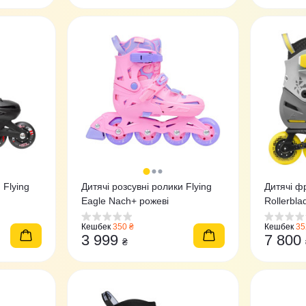
 Flying
Дитячі розсувні ролики Flying
Дитячі ф
Eagle Nach+ рожеві
Rollerbla
Кешбек
350 ₴
Кешбек
35
3 999
7 800
₴