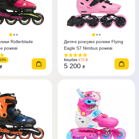
лики Rollerblade
Дитячі розсувні ролики Flying
de рожеві
Eagle S7 Nimbus рожеві
Кешбек
470 ₴
-15%
5 200
₴
₴