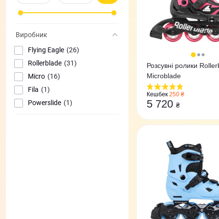
Виробник
Flying Eagle
(26)
Rollerblade
(31)
Розсувні ролики Roller
Microblade
Micro
(16)
Fila
(1)
Кешбек
250 ₴
5 720
Powerslide
(1)
₴