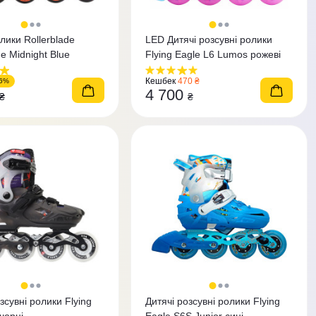
лики Rollerblade
LED Дитячі розсувні ролики
e Midnight Blue
Flying Eagle L6 Lumos рожеві
Кешбек
470 ₴
-6%
4 700
₴
₴
зсувні ролики Flying
Дитячі розсувні ролики Flying