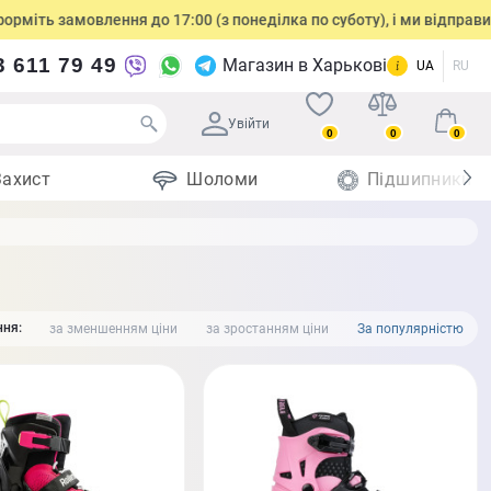
влення до 17:00 (з понеділка по суботу), і ми відправимо посилку
3 611 79 49
Магазин в Харькові
UA
RU
Увійти
0
0
0
Захист
Шоломи
Підшипники
ня:
за зменшенням ціни
за зростанням ціни
За популярністю