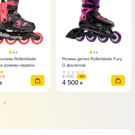
ролики Rollerblade
Ролики дитячі Rollerblade Fury
de рожево-червоні
G фіолетові
4 700
0 ₴
-4%
4 500
₴
₴
>|