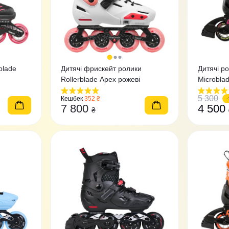
blade
Дитячі фрискейт ролики
Дитячі ро
Rollerblade Apex рожеві
Microbla
5 300
Кешбек
352 ₴
7 800
4 500
₴