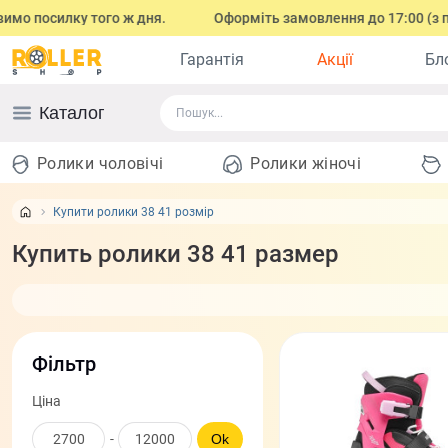
у того ж дня.
Оформіть замовлення до 17:00 (з понеділка по
Гарантія
Акції
Бл
Каталог
Ролики чоловічі
Ролики жіночі
Купити ролики 38 41 розмір
Купить ролики 38 41 размер
Фільтр
Ціна
-
Ok