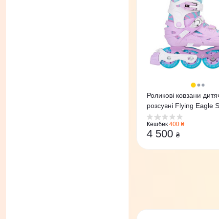
Роликові ковзани дитя
розсувні Flying Eagle 
Buzz фіолетові
Кешбек
400 ₴
4 500
₴