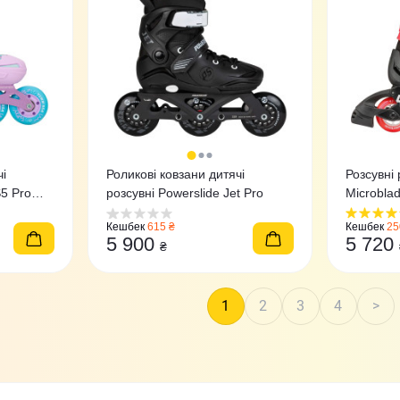
чі
Роликові ковзани дитячі
Розсувні 
S5 Pro
розсувні Powerslide Jet Pro
Microbla
Кешбек
615 ₴
Кешбек
25
5 900
5 720
₴
1
2
3
4
>