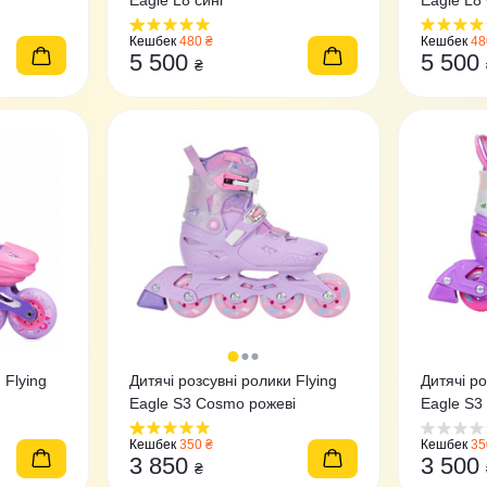
Eagle L8 сині
Eagle L8 
Кешбек
480 ₴
Кешбек
48
5 500
5 500
₴
 Flying
Дитячі розсувні ролики Flying
Дитячі ро
Eagle S3 Cosmo рожеві
Eagle S3
Кешбек
350 ₴
Кешбек
35
3 850
3 500
₴