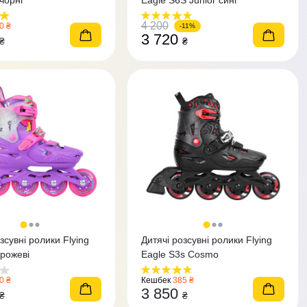
чорні
Eagle S6S Junior сині
4 200
0 ₴
-11%
3 720
₴
₴
зсувні ролики Flying
Дитячі розсувні ролики Flying
 рожеві
Eagle S3s Cosmo
0 ₴
Кешбек
385 ₴
3 850
₴
₴