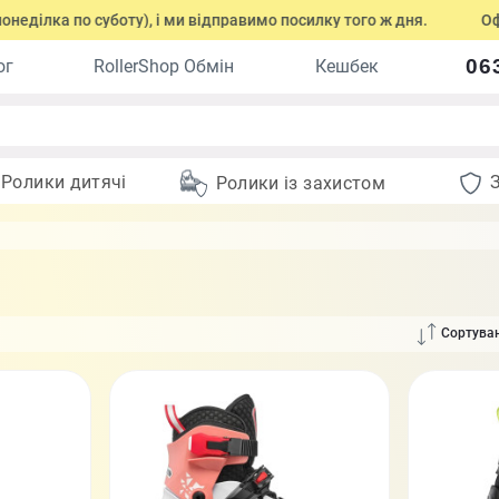
 суботу), і ми відправимо посилку того ж дня.
Оформіть замо
06
ог
RollerShop Обмін
Кешбек
Ролики дитячі
Ролики із захистом
Сортуван