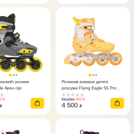
рискейт ролики
Роликові ковзани дитячі
de Apex сірі
розсувні Flying Eagle S5 Pro
Buzz жовті
2 ₴
Кешбек
400 ₴
4 500
₴
₴