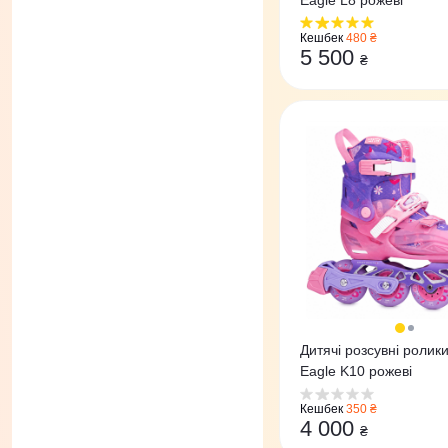
Eagle L8 рожеві
Кешбек
480 ₴
5 500
₴
Дитячі розсувні ролики
Eagle K10 рожеві
Кешбек
350 ₴
4 000
₴