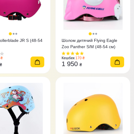
llerblade JR S (48-54
Шолом дитячий Flying Eagle
Zoo Panther S/M (48-54 см)
 ₴
Кешбек
170 ₴
1 950
₴
₴