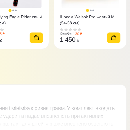
ying Eagle Rider синій
Шолом Weisok Pro жовтий M
cм)
(54-58 см)
5 ₴
Кешбек
130 ₴
1 450
₴
₴
ня і мінімізує ризик травм. У комплект входять
є удари та надає впевненість при активних
чків, так і для дітей, які вже впевнено освоюють