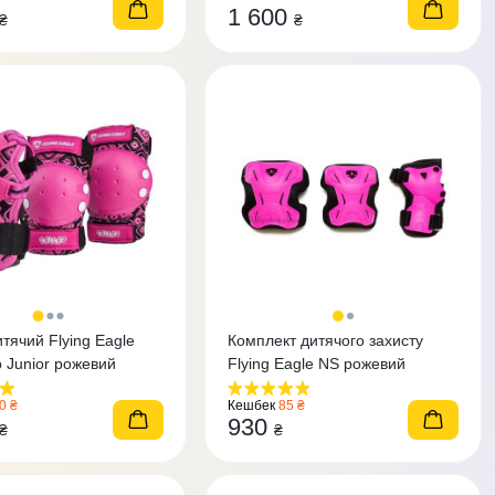
1 600
₴
₴
тячий Flying Eagle
Комплект дитячого захисту
Celler Pro Junior рожевий
Flying Eagle NS рожевий
0 ₴
Кешбек
85 ₴
930
₴
₴