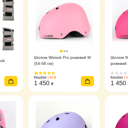
Шолом Weisok Pro рожевий M
Шолом We
sok
(54-58 см)
рожевий 
Кешбек
130 ₴
Кешбек
13
1 450
1 450
₴