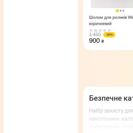
Шолом для роликів We
коричневий
1 450
-38%
900
₴
Безпечне ка
Набір захисту для
наколінники, нал
тренуваннях і ігр