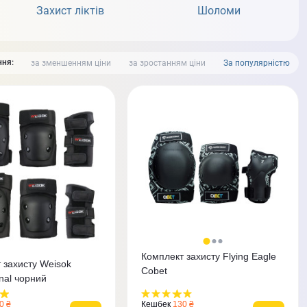
Захист ліктів
Шоломи
ня:
за зменшенням ціни
за зростанням ціни
За популярністю
Комплект захисту Flying Eagle
 захисту Weisok
Cobet
nal чорний
0 ₴
Кешбек
130 ₴