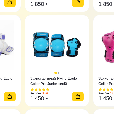
1 850
1 850
₴
ng Eagle
Захист дитячий Flying Eagle
Захист ди
Celler Pro Junior синій
Кешбек
85 ₴
Кешбек
12
1 450
1 450
₴