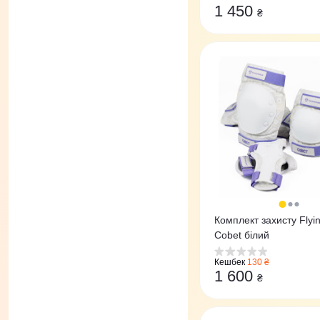
1 450
₴
Комплект захисту Flyi
Cobet білий
Кешбек
130 ₴
1 600
₴