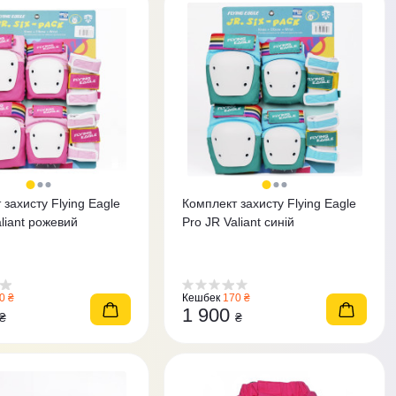
захисту Flying Eagle
Комплект захисту Flying Eagle
liant рожевий
Pro JR Valiant синій
0 ₴
Кешбек
170 ₴
1 900
₴
₴