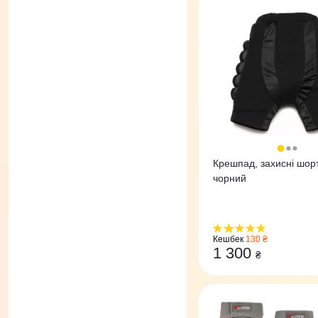
Крешпад, захисні шор
чорний
Кешбек
130 ₴
1 300
₴