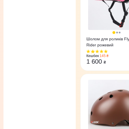
Шолом для роликів Fly
Rider рожевий
Кешбек
145 ₴
1 600
₴