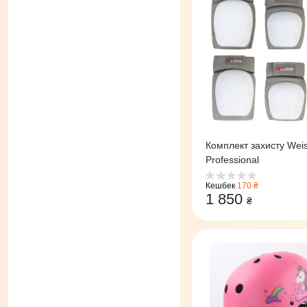
Комплект захисту Wei
Professiоnal
Кешбек
170 ₴
1 850
₴