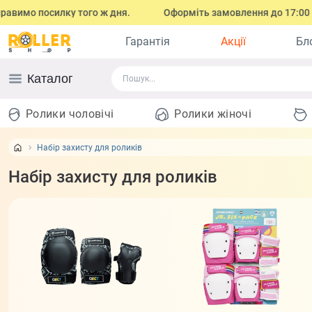
лку того ж дня.
Оформіть замовлення до 17:00 (з понеділка п
Гарантія
Акції
Бл
Каталог
Ролики чоловічі
Ролики жіночі
Набір захисту для роликів
Набір захисту для роликів