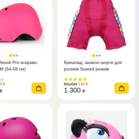
isok Pro яскраво-
Крешпад, захисні шорти для
M (54-58 см)
роликів Soared рожеві
0 ₴
Кешбек
130 ₴
1 300
₴
₴