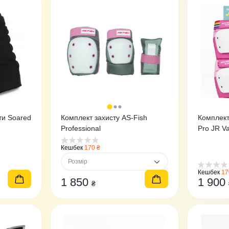
ти Soared
Комплект захисту AS-Fish
Комплект 
Professiоnal
Pro JR Va
Кешбек
170 ₴
Розмір
Кешбек
17
1 850
1 900
₴