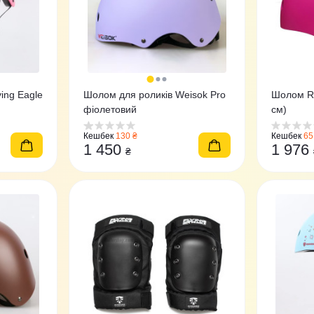
ing Eagle
Шолом для роликів Weisok Pro
Шолом Ro
фіолетовий
см)
Кешбек
130 ₴
Кешбек
65
1 450
1 976
₴