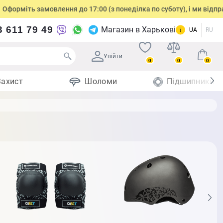
мовлення до 17:00 (з понеділка по суботу), і ми відправимо посилк
3 611 79 49
Магазин в Харькові
UA
RU
Увійти
0
0
0
Захист
Шоломи
Підшипники