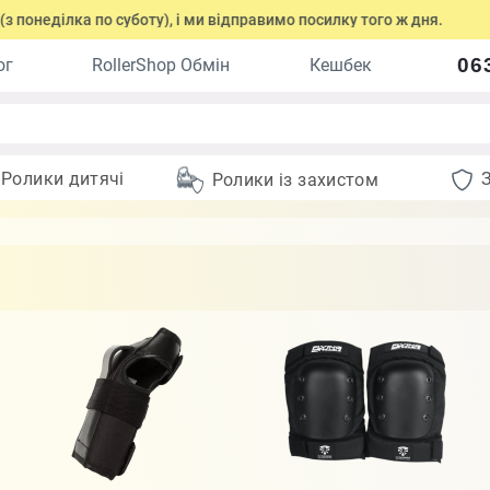
о суботу), і ми відправимо посилку того ж дня.
Оформіть за
06
ог
RollerShop Обмін
Кешбек
Ролики дитячі
Ролики із захистом